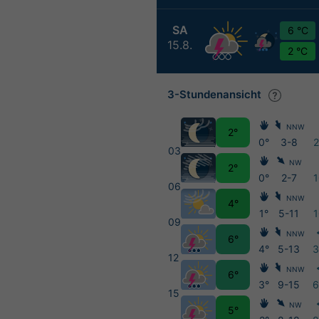
SA
6 °C
15.8.
2 °C
3-Stundenansicht
NNW
2°
0°
3-8
03
NW
2°
0°
2-7
06
NNW
4°
1°
5-11
09
NNW
6°
4°
5-13
12
NNW
6°
3°
9-15
15
NW
5°