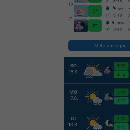
2°
8-18
18
NW
3°
1°
5-19
21
NNW
2°
0°
2-12
Mehr anzeigen
SO
5 °C
16.8.
2 °C
MO
5 °C
17.8.
1 °C
DI
5 °C
18.8.
0 °C