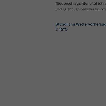
Niederschlagsintensität
ist f
und reicht von hellblau bis rot
Stündliche Wettervorhersag
7.45°O