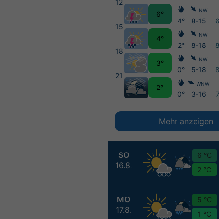
12
NW
6°
4°
8-15
15
NW
4°
2°
8-18
18
NW
3°
0°
5-18
21
WNW
2°
0°
3-16
Mehr anzeigen
SO
6 °C
16.8.
2 °C
MO
5 °C
17.8.
1 °C