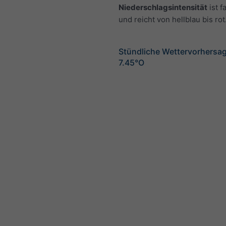
Niederschlagsintensität
ist f
und reicht von hellblau bis rot
Stündliche Wettervorhersag
7.45°O