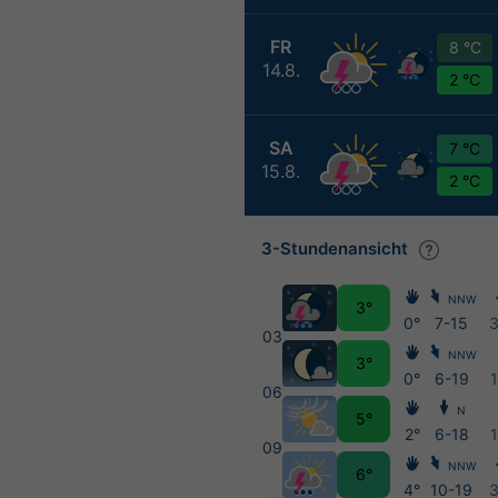
FR
8 °C
14.8.
2 °C
SA
7 °C
15.8.
2 °C
3-Stundenansicht
NNW
3°
0°
7-15
03
NNW
3°
0°
6-19
06
N
5°
2°
6-18
09
NNW
6°
4°
10-19