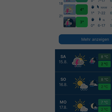
5°
7-17
18
NNW
4°
1°
7-22
21
N
3°
0°
6-17
Mehr anzeigen
SA
8 °C
15.8.
2 °C
SO
8 °C
16.8.
2 °C
MO
7 °C
17.8.
2 °C