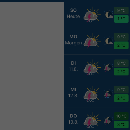
SO
9 °C
Heute
1 °C
MO
9 °C
Morgen
2 °C
DI
8 °C
11.8.
2 °C
MI
9 °C
12.8.
2 °C
DO
10 °C
13.8.
3 °C