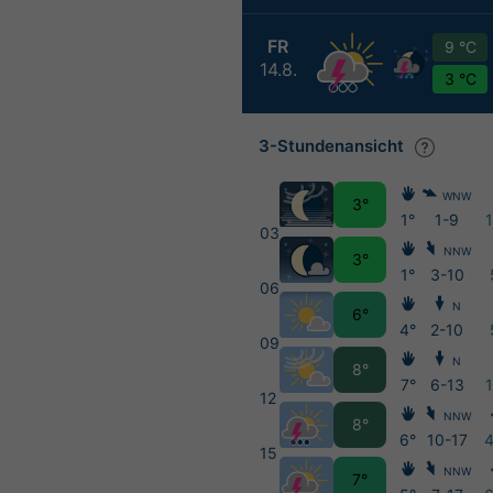
FR
9 °C
14.8.
3 °C
3-Stundenansicht
WNW
3°
1°
1-9
03
NNW
3°
1°
3-10
06
N
6°
4°
2-10
09
N
8°
7°
6-13
12
NNW
8°
6°
10-17
15
NNW
7°