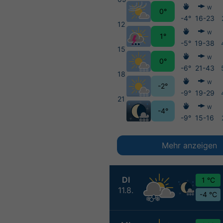
W
0°
-4°
16-23
12
W
1°
-5°
19-38
15
W
0°
-6°
21-43
18
W
-2°
-9°
19-29
21
W
-4°
-9°
15-16
Mehr anzeigen
DI
1 °C
11.8.
-4 °C