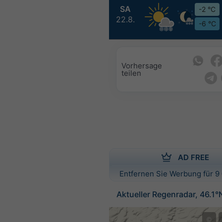
SA
-2 °C
22.8.
-6 °C
Vorhersage
teilen
AD FREE
Entfernen Sie Werbung für 9 
Aktueller Regenradar, 46.1°
©