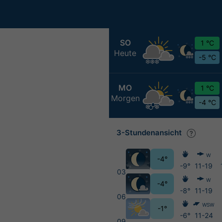
SO
1 °C
Heute
-5 °C
MO
1 °C
Morgen
-4 °C
3-Stundenansicht
W
-4°
-9°
11-19
03
W
-4°
-8°
11-19
06
WSW
-1°
-6°
11-24
09