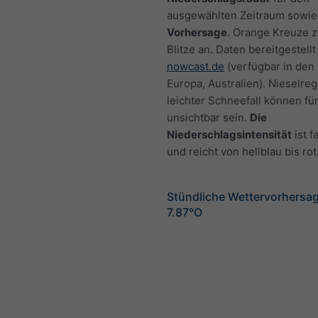
ausgewählten Zeitraum sowie
Vorhersage
. Orange Kreuze 
Blitze an. Daten bereitgestellt
nowcast.de
(verfügbar in den
Europa, Australien). Nieselre
leichter Schneefall können fü
unsichtbar sein.
Die
Niederschlagsintensität
ist f
und reicht von hellblau bis rot
Stündliche Wettervorhersag
7.87°O