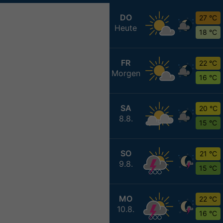
DO
27 °C
Heute
18 °C
FR
22 °C
Morgen
16 °C
SA
20 °C
8.8.
15 °C
SO
21 °C
9.8.
15 °C
MO
22 °C
10.8.
16 °C