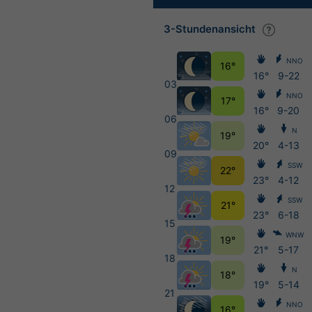
3-Stundenansicht
NNO
16°
16°
9-22
03
NNO
17°
16°
9-20
06
N
19°
20°
4-13
09
SSW
22°
23°
4-12
12
SSW
21°
23°
6-18
15
WNW
19°
21°
5-17
18
N
18°
19°
5-14
21
NNO
16°