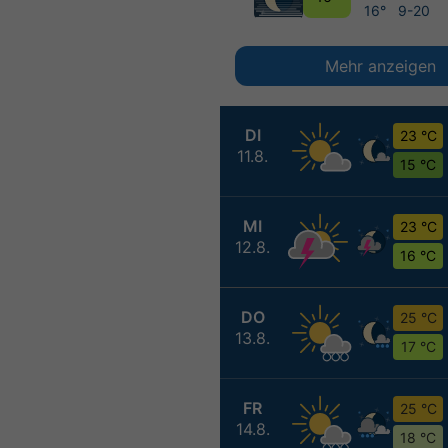
16°
9-20
Mehr anzeigen
DI
23 °C
11.8.
15 °C
MI
23 °C
12.8.
16 °C
DO
25 °C
13.8.
17 °C
FR
25 °C
14.8.
18 °C