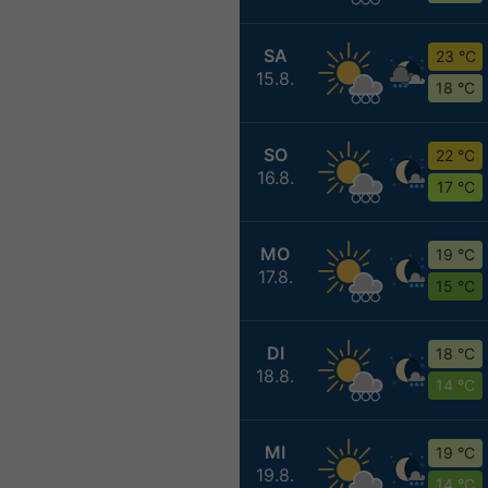
SA
23 °C
15.8.
18 °C
SO
22 °C
16.8.
17 °C
MO
19 °C
17.8.
15 °C
DI
18 °C
18.8.
14 °C
MI
19 °C
19.8.
14 °C