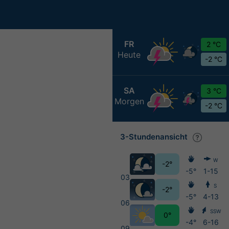
FR
2 °C
Heute
-2 °C
SA
3 °C
Morgen
-2 °C
3-Stundenansicht
W
-2°
-5°
1-15
03
S
-2°
-5°
4-13
06
SSW
0°
-4°
6-16
09