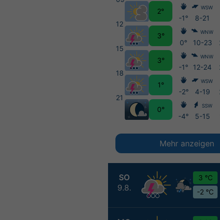
WSW
2°
-1°
8-21
12
WNW
3°
0°
10-23
15
WNW
3°
-1°
12-24
18
WSW
1°
-2°
4-19
21
SSW
0°
-4°
5-15
Mehr anzeigen
SO
3 °C
9.8.
-2 °C