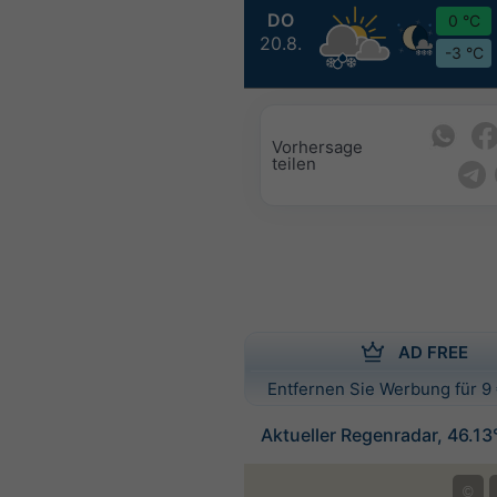
DO
0 °C
20.8.
-3 °C
Vorhersage
teilen
AD FREE
Entfernen Sie Werbung für 9 
Aktueller Regenradar, 46.13
©