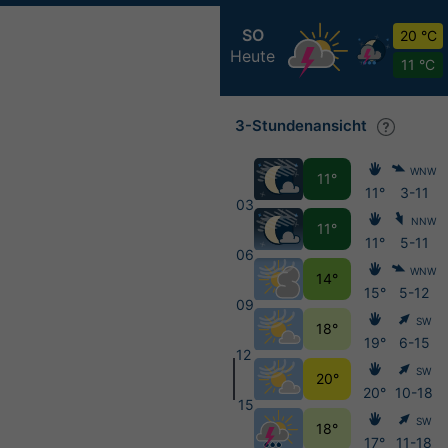
SO
20 °C
Heute
11 °C
3-Stundenansicht
WNW
11°
11°
3-11
03
NNW
11°
11°
5-11
06
WNW
14°
15°
5-12
09
SW
18°
19°
6-15
12
SW
20°
20°
10-18
15
SW
18°
17°
11-18