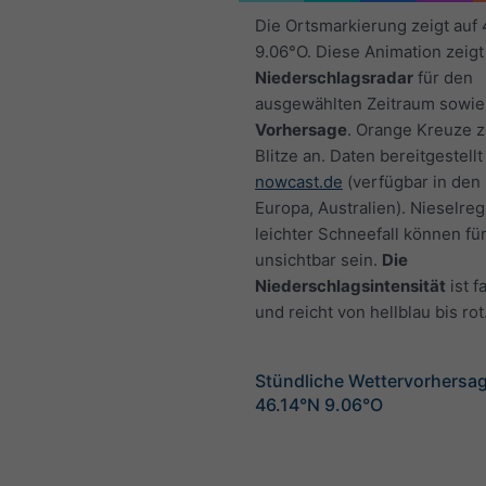
Die Ortsmarkierung zeigt auf
9.06°O. Diese Animation zeigt
Niederschlagsradar
für den
ausgewählten Zeitraum sowie
Vorhersage
. Orange Kreuze 
Blitze an. Daten bereitgestellt
nowcast.de
(verfügbar in den
Europa, Australien). Nieselre
leichter Schneefall können fü
unsichtbar sein.
Die
Niederschlagsintensität
ist f
und reicht von hellblau bis rot
Stündliche Wettervorhersag
46.14°N 9.06°O