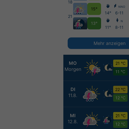
18
NNO
15°
14°
6-11
21
N
13°
11°
8-11
Mehr anzeigen
MO
21 °C
Morgen
11 °C
DI
22 °C
11.8.
12 °C
MI
21 °C
12.8.
12 °C