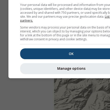
Your personal data will be processed and information from you
(cookies, unique identifiers, and other device data) may be store
accessed by and shared with 750 partners, or used specifically b
site. We and our partners may use precise geolocation data.
List
partners.
Some vendors may process your personal data on the basis of l
interest, which you can object to by managing your options belo
for a link at the bottom of this page or in the site menu to manag
withdraw consent in privacy and cookie settings.
OK
Manage options