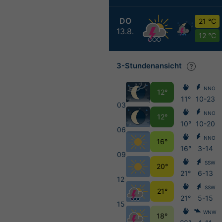
DO
21 °C
13.8.
12 °C
3-Stundenansicht
NNO
12°
11°
10-23
03
NNO
12°
10°
10-20
06
NNO
16°
16°
3-14
09
SSW
20°
21°
6-13
12
SSW
21°
21°
5-15
15
WNW
18°