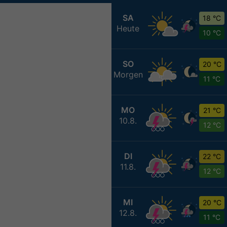
SA
18 °C
Heute
10 °C
SO
20 °C
Morgen
11 °C
MO
21 °C
10.8.
12 °C
DI
22 °C
11.8.
12 °C
MI
20 °C
12.8.
11 °C