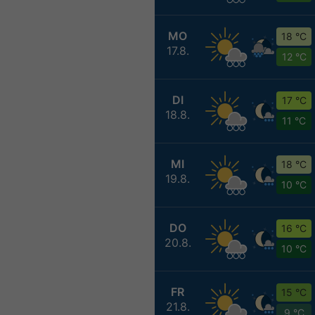
MO
18 °C
17.8.
12 °C
DI
17 °C
18.8.
11 °C
MI
18 °C
19.8.
10 °C
DO
16 °C
20.8.
10 °C
FR
15 °C
21.8.
9 °C