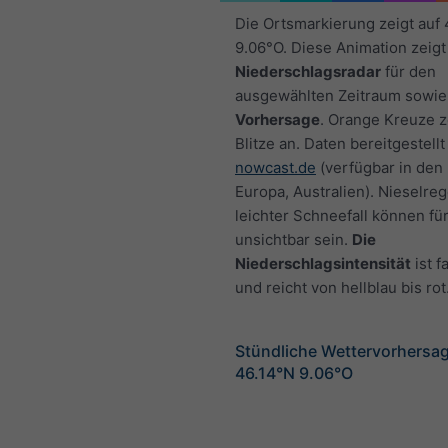
Die Ortsmarkierung zeigt auf
9.06°O. Diese Animation zeigt
Niederschlagsradar
für den
ausgewählten Zeitraum sowie
Vorhersage
. Orange Kreuze 
Blitze an. Daten bereitgestellt
nowcast.de
(verfügbar in den
Europa, Australien). Nieselre
leichter Schneefall können fü
unsichtbar sein.
Die
Niederschlagsintensität
ist f
und reicht von hellblau bis rot
Stündliche Wettervorhersag
46.14°N 9.06°O