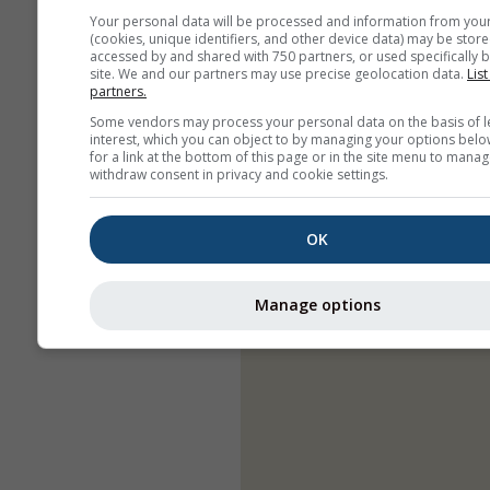
Your personal data will be processed and information from you
(cookies, unique identifiers, and other device data) may be store
accessed by and shared with 750 partners, or used specifically b
site. We and our partners may use precise geolocation data.
List
partners.
Some vendors may process your personal data on the basis of l
interest, which you can object to by managing your options belo
for a link at the bottom of this page or in the site menu to manag
withdraw consent in privacy and cookie settings.
OK
Manage options