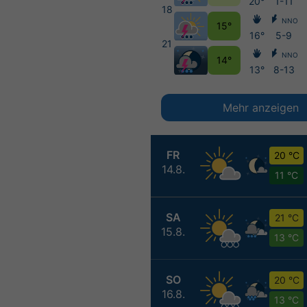
20°
1-11
18
NNO
15°
16°
5-9
21
NNO
14°
13°
8-13
Mehr anzeigen
FR
20 °C
14.8.
11 °C
SA
21 °C
15.8.
13 °C
SO
20 °C
16.8.
13 °C