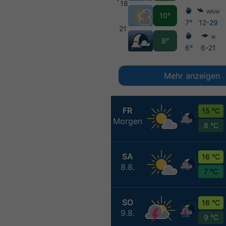
18
WNW
10°
7°
12-29
21
W
8°
6°
6-21
Mehr anzeigen
FR
15 °C
Morgen
8 °C
SA
16 °C
8.8.
7 °C
SO
16 °C
9.8.
9 °C