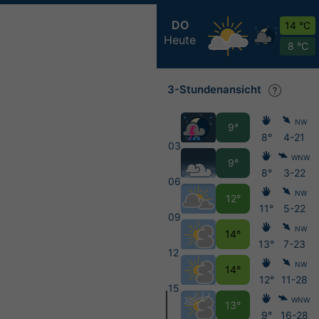
DO
14 °C
Heute
8 °C
3-Stundenansicht
NW
9°
8°
4-21
03
WNW
9°
8°
3-22
06
NW
12°
11°
5-22
09
NW
14°
13°
7-23
12
NW
14°
12°
11-28
15
WNW
13°
9°
16-28