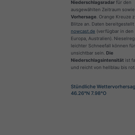
Niederschlagsradar
für den
ausgewählten Zeitraum sowie
Vorhersage
. Orange Kreuze 
Blitze an. Daten bereitgestellt
nowcast.de
(verfügbar in den
Europa, Australien). Nieselre
leichter Schneefall können fü
unsichtbar sein.
Die
Niederschlagsintensität
ist f
und reicht von hellblau bis rot
Stündliche Wettervorhersag
46.26°N 7.98°O