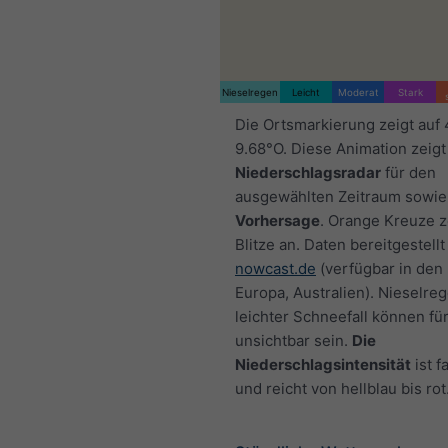
Nieselregen
Leicht
Moderat
Stark
Die Ortsmarkierung zeigt auf
9.68°O. Diese Animation zeigt
Niederschlagsradar
für den
ausgewählten Zeitraum sowie
Vorhersage
. Orange Kreuze 
Blitze an. Daten bereitgestellt
nowcast.de
(verfügbar in den
Europa, Australien). Nieselre
leichter Schneefall können fü
unsichtbar sein.
Die
Niederschlagsintensität
ist f
und reicht von hellblau bis rot