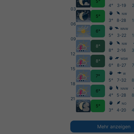
5°
4°
3-19
03
NW
5°
3°
8-28
06
WNW
6°
5°
3-22
09
NW
8°
8°
2-16
12
WSW
8°
6°
8-27
15
W
7°
5°
7-32
18
NNW
6°
4°
5-28
21
NO
5°
3°
4-20
Mehr anzeigen