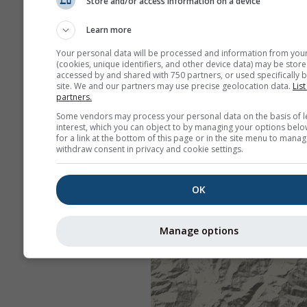
Store and/or access information on a device
Learn more
Your personal data will be processed and information from you
(cookies, unique identifiers, and other device data) may be store
accessed by and shared with 750 partners, or used specifically b
site. We and our partners may use precise geolocation data.
List
partners.
Some vendors may process your personal data on the basis of l
interest, which you can object to by managing your options belo
for a link at the bottom of this page or in the site menu to manag
withdraw consent in privacy and cookie settings.
OK
Manage options