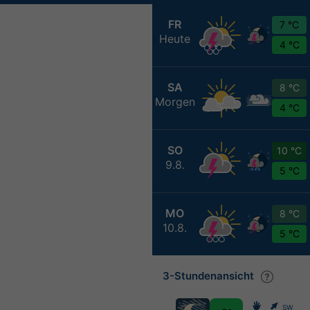
FR
7 °C
Heute
4 °C
SA
8 °C
Morgen
4 °C
SO
10 °C
9.8.
5 °C
MO
8 °C
10.8.
5 °C
3-Stundenansicht
SW