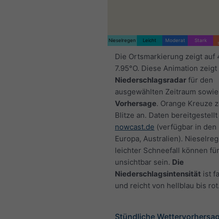
Nieselregen
Leicht
Moderat
Stark
Die Ortsmarkierung zeigt auf
7.95°O. Diese Animation zeigt
Niederschlagsradar
für den
ausgewählten Zeitraum sowie
Vorhersage
. Orange Kreuze 
Blitze an. Daten bereitgestellt
nowcast.de
(verfügbar in den
Europa, Australien). Nieselre
leichter Schneefall können fü
unsichtbar sein.
Die
Niederschlagsintensität
ist f
und reicht von hellblau bis rot
Stündliche Wettervorhersag