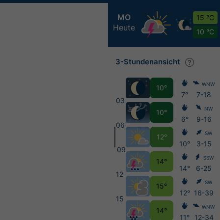
MO
15 °C
Heute
10 °C
3-Stundenansicht
WNW
10°
7°
7-18
03
NW
10°
6°
9-16
06
SW
12°
10°
3-15
09
SSW
14°
14°
6-25
12
SW
15°
12°
16-39
15
WNW
14°
11°
12-34