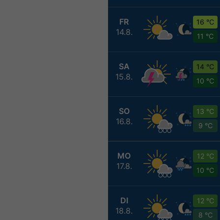
FR
16 °C
14.8.
11 °C
SA
14 °C
15.8.
10 °C
SO
13 °C
16.8.
9 °C
MO
12 °C
17.8.
10 °C
DI
12 °C
18.8.
8 °C