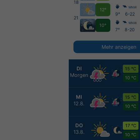
18
WNW
12°
9°
6-22
21
WNW
10°
7°
8-20
Mehr anzeigen
DI
15 °C
Morgen
10 °C
MI
15 °C
12.8.
10 °C
DO
17 °C
13.8.
10 °C