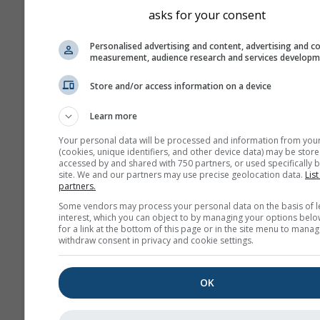
asks for your consent
Personalised advertising and content, advertising and c
measurement, audience research and services develop
Store and/or access information on a device
Learn more
Your personal data will be processed and information from you
(cookies, unique identifiers, and other device data) may be store
accessed by and shared with 750 partners, or used specifically b
site. We and our partners may use precise geolocation data.
List
partners.
Some vendors may process your personal data on the basis of l
interest, which you can object to by managing your options belo
for a link at the bottom of this page or in the site menu to manag
withdraw consent in privacy and cookie settings.
OK