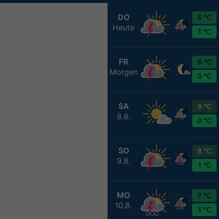
DO
6 °C
Heute
1 °C
FR
6 °C
Morgen
0 °C
SA
9 °C
8.8.
0 °C
SO
8 °C
9.8.
1 °C
MO
7 °C
10.8.
1 °C