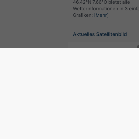
46.42°N 7.66°O bietet alle
Wetterinformationen in 3 ein
Grafiken:
[Mehr]
Aktuelles Satellitenbild