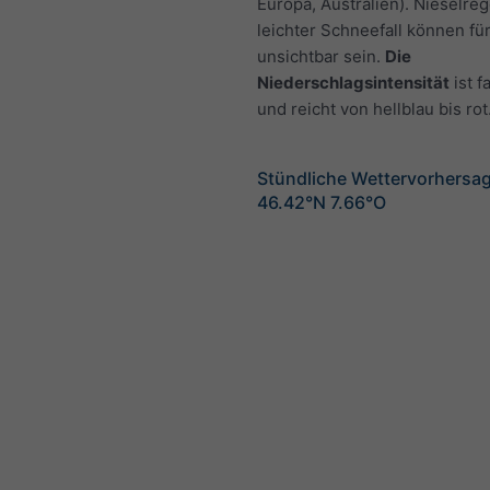
Europa, Australien). Nieselre
leichter Schneefall können fü
unsichtbar sein.
Die
Niederschlagsintensität
ist f
und reicht von hellblau bis rot
Stündliche Wettervorhersag
46.42°N 7.66°O