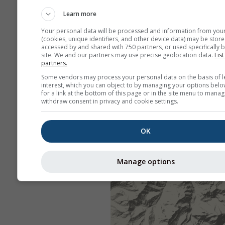
Learn more
Your personal data will be processed and information from you
(cookies, unique identifiers, and other device data) may be store
accessed by and shared with 750 partners, or used specifically b
site. We and our partners may use precise geolocation data.
List
partners.
Some vendors may process your personal data on the basis of l
interest, which you can object to by managing your options belo
for a link at the bottom of this page or in the site menu to manag
withdraw consent in privacy and cookie settings.
OK
Manage options