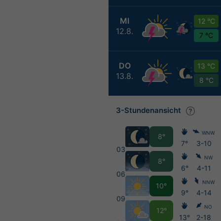
MI
12 °C
12.8.
7 °C
DO
13 °C
13.8.
8 °C
3-Stundenansicht
WNW
8°
7°
3-10
03
NW
8°
6°
4-11
06
NNW
10°
9°
4-14
09
NO
12°
13°
2-18