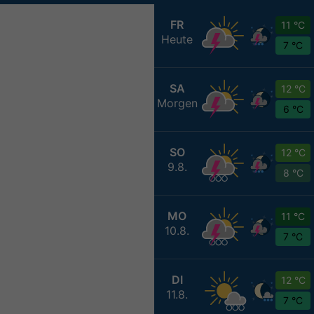
FR
11 °C
Heute
7 °C
SA
12 °C
Morgen
6 °C
SO
12 °C
9.8.
8 °C
MO
11 °C
10.8.
7 °C
DI
12 °C
11.8.
7 °C