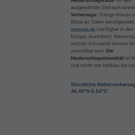
Niederschlagsradar
für den
ausgewählten Zeitraum sowie
Vorhersage
. Orange Kreuze 
Blitze an. Daten bereitgestellt
nowcast.de
(verfügbar in den
Europa, Australien). Nieselre
leichter Schneefall können fü
unsichtbar sein.
Die
Niederschlagsintensität
ist f
und reicht von hellblau bis rot
Stündliche Wettervorhersag
46.46°N 8.54°O