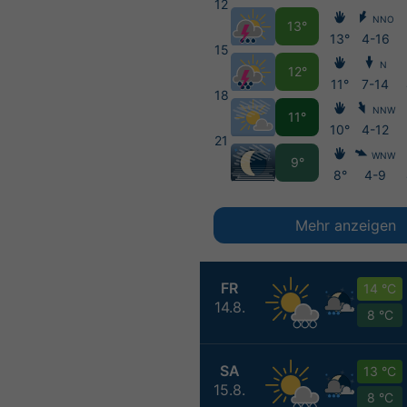
12
NNO
13°
13°
4-16
15
N
12°
11°
7-14
18
NNW
11°
10°
4-12
21
WNW
9°
8°
4-9
Mehr anzeigen
FR
14 °C
14.8.
8 °C
SA
13 °C
15.8.
8 °C