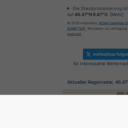
Die Standortmarkierung ist 
auf
46.47°N 8.87°O
.
[Mehr]
© 2026 meteoblue,
NOAA Satellites 
EUMETSAT
. Blitzdaten zur Verfügung 
nowcast
.
meteoblue folge
für interessante Wetternac
Aktueller Regenradar, 46.4
©