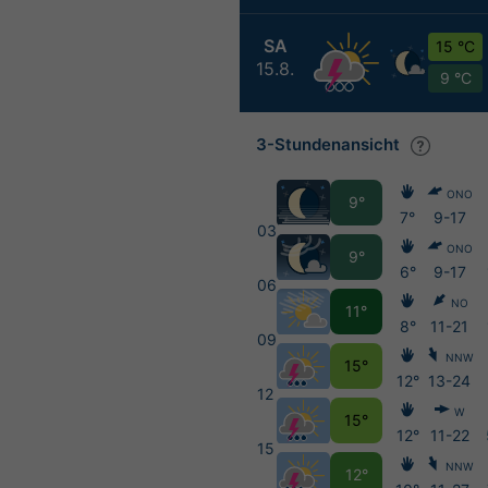
SA
15 °C
15.8.
9 °C
3-Stundenansicht
ONO
9°
7°
9-17
03
ONO
9°
6°
9-17
06
NO
11°
8°
11-21
09
NNW
15°
12°
13-24
12
W
15°
12°
11-22
15
NNW
12°