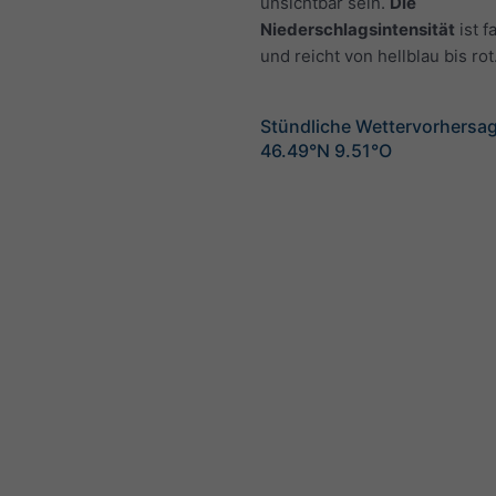
unsichtbar sein.
Die
Niederschlagsintensität
ist f
und reicht von hellblau bis rot
Stündliche Wettervorhersag
46.49°N 9.51°O