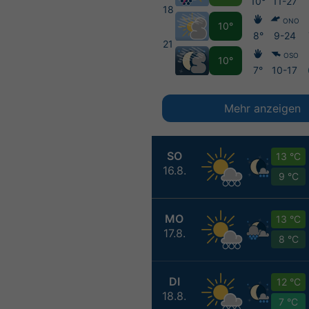
10°
11-27
18
ONO
10°
8°
9-24
21
OSO
10°
7°
10-17
Mehr anzeigen
SO
13 °C
16.8.
9 °C
MO
13 °C
17.8.
8 °C
DI
12 °C
18.8.
7 °C