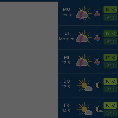
MO
15 °C
Heute
9 °C
DI
13 °C
Morgen
9 °C
MI
14 °C
12.8.
9 °C
DO
16 °C
13.8.
9 °C
FR
16 °C
14.8.
8 °C