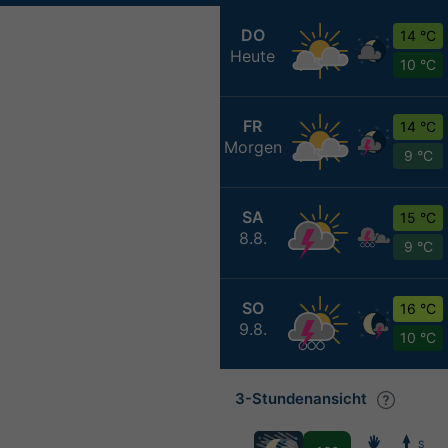
DO
14 °C
Heute
10 °C
FR
14 °C
Morgen
9 °C
SA
15 °C
8.8.
9 °C
SO
16 °C
9.8.
10 °C
3-Stundenansicht
S