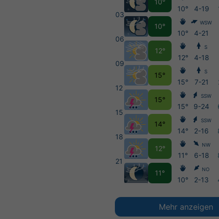
10°
10°
4-19
03
WSW
10°
10°
4-21
06
S
12°
12°
4-18
09
S
15°
15°
7-21
12
SSW
15°
15°
9-24
15
SSW
14°
14°
2-16
18
NW
12°
11°
6-18
21
NO
11°
10°
2-13
Mehr anzeigen