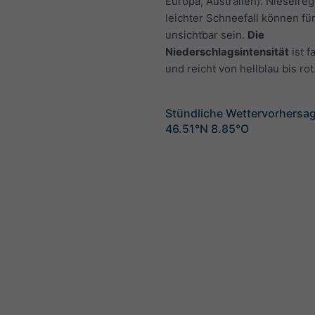
Europa, Australien). Nieselre
leichter Schneefall können fü
unsichtbar sein.
Die
Niederschlagsintensität
ist f
und reicht von hellblau bis rot
Stündliche Wettervorhersag
46.51°N 8.85°O