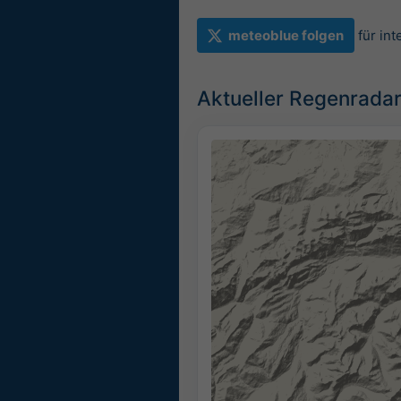
meteoblue folgen
für in
Aktueller Regenradar