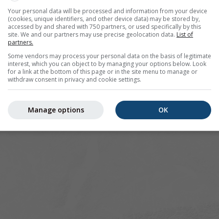
Your personal data will be processed and information from your device
(cookies, unique identifiers, and other device data) may be stored by,
accessed by and shared with 750 partners, or used specifically by this
r 46.52°N 7.75°O bietet alle Wetterinformationen in 3 einfa
site. We and our partners may use precise geolocation data.
List of
partners.
Some vendors may process your personal data on the basis of legitimate
interest, which you can object to by managing your options below. Look
for a link at the bottom of this page or in the site menu to manage or
withdraw consent in privacy and cookie settings.
ld
Manage options
OK