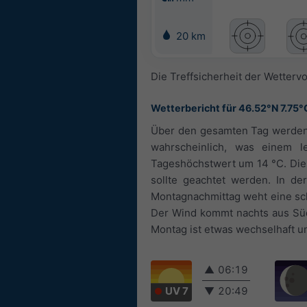
20 km
Die Treffsicherheit der Wettervo
Wetterbericht für 46.52°N 7.75°
Über den gesamten Tag werden e
wahrscheinlich, was einem l
Tageshöchstwert um 14 °C. Die 
sollte geachtet werden. In de
Montagnachmittag weht eine schw
Der Wind kommt nachts aus Süd
Montag ist etwas wechselhaft 
▲
06:19
UV 7
▼
20:49