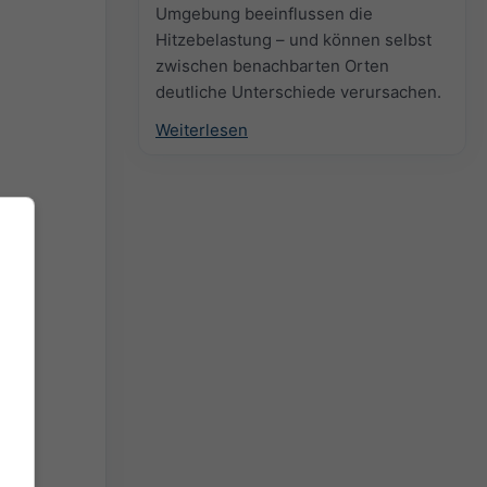
Umgebung beeinflussen die
Hitzebelastung – und können selbst
zwischen benachbarten Orten
deutliche Unterschiede verursachen.
Weiterlesen