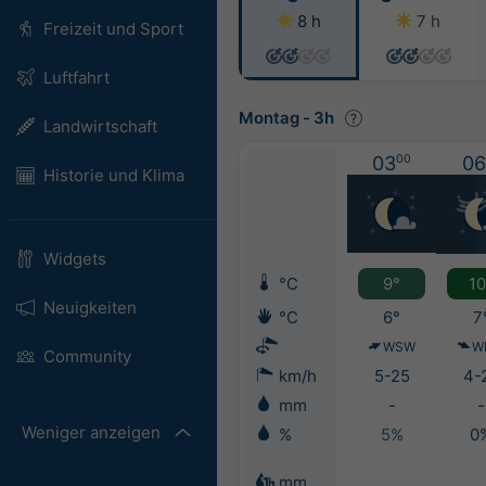
8 h
7 h
Freizeit und Sport
Luftfahrt
Montag
-
3h
Landwirtschaft
03
00
06
Historie und Klima
Widgets
°C
9°
10
Neuigkeiten
°C
6°
7
WSW
W
Community
km/h
5-25
4-
mm
-
-
Weniger anzeigen
%
5%
0
mm