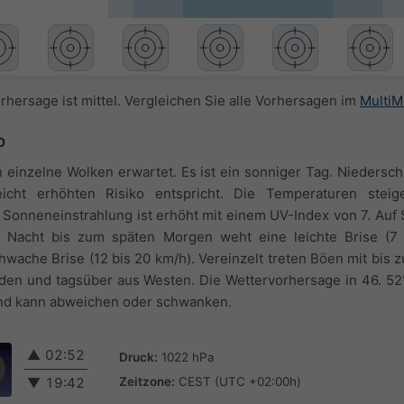
rhersage ist mittel. Vergleichen Sie alle Vorhersagen im
MultiM
O
inzelne Wolken erwartet. Es ist ein sonniger Tag. Niedersch
eicht erhöhten Risiko entspricht. Die Temperaturen stei
Sonneneinstrahlung ist erhöht mit einem UV-Index von 7. Auf
r Nacht bis zum späten Morgen weht eine leichte Brise (7 
ache Brise (12 bis 20 km/h). Vereinzelt treten Böen mit bis z
en und tagsüber aus Westen. Die Wettervorhersage in 46. 52°
und kann abweichen oder schwanken.
▲
02:52
Druck:
1022 hPa
Zeitzone:
CEST (UTC +02:00h)
▼
19:42