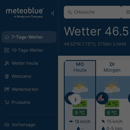
Wetter 46.
7-Tage-Wetter
46.52°N 7.75°O,
2756m ü.NHN
10-Tage-Wetter
Wetter heute
MO
DI
Heute
Morgen
Webcams
Wetterkarten
❯
Produkte
14 °C
14 °C
9 °C
8 °C
18 km/h
15 km/h
Vorhersage
-
0-5 mm