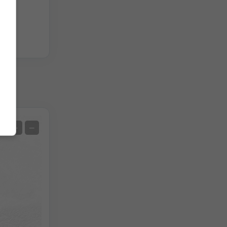
chen
Satellit
+
−
Ohne Radar
Mit Radar
Gemessene Temperatur
Gemessener Niederschlag
Screenshot
©