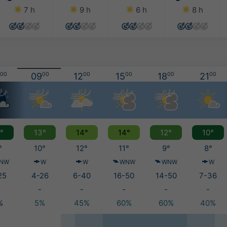
7 h
9 h
6 h
8 h
00
09
00
12
00
15
00
18
00
21
00
°
13°
14°
14°
12°
10°
°
10°
12°
11°
9°
8°
NW
W
W
WNW
WNW
W
25
4-26
6-40
16-50
14-50
7-36
-
-
-
-
-
%
5%
45%
60%
60%
40%