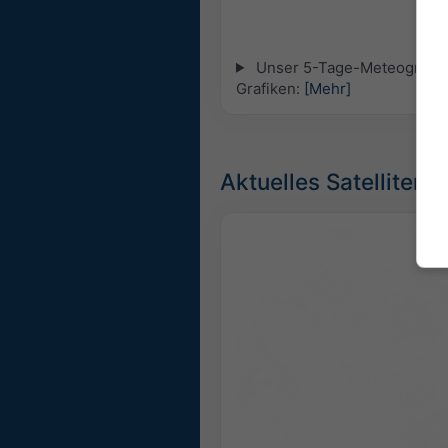
Unser 5-Tage-Meteogramm fü
Grafiken:
[Mehr]
Aktuelles Satellitenbi