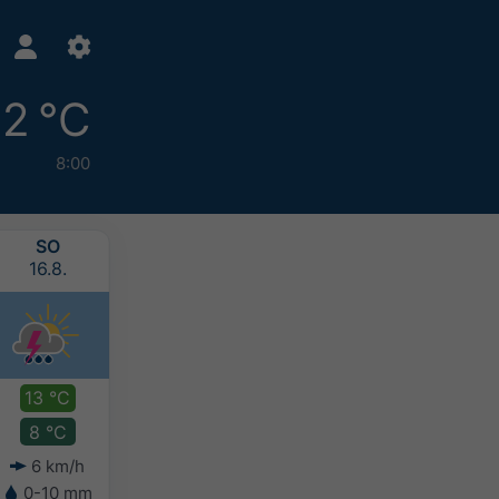
12 °C
8:00
SO
MO
DI
MI
16.8.
17.8.
18.8.
19.8.
13 °C
12 °C
11 °C
12 °C
8 °C
8 °C
7 °C
7 °C
6 km/h
10 km/h
14 km/h
13 km/h
0-10 mm
10-20 mm
2-5 mm
-