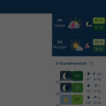
FR
16 °C
Heute
10 °C
SA
19 °C
Morgen
9 °C
3-Stundenansicht
SSW
10°
8°
4-16
03
S
12°
10°
4-15
06
W
15°
14°
2-14
09