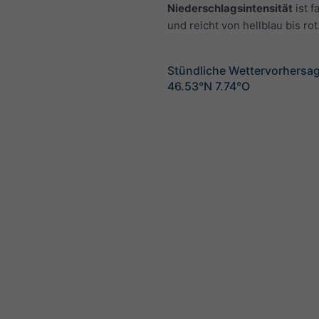
Niederschlagsintensität
ist f
und reicht von hellblau bis rot
Stündliche Wettervorhersag
46.53°N 7.74°O