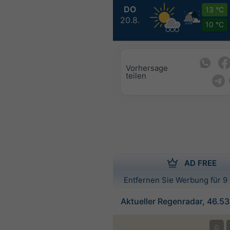
DO
13 °C
20.8.
10 °C
Vorhersage
teilen
AD FREE
Entfernen Sie Werbung für 9 
Aktueller Regenradar, 46.53
©