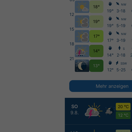
NW
18°
19°
3-18
12
NW
19°
19°
5-19
15
NW
17°
17°
3-19
18
S
14°
14°
2-18
21
SSW
13°
12°
5-25
Mehr anzeigen
SO
20 °C
9.8.
12 °C