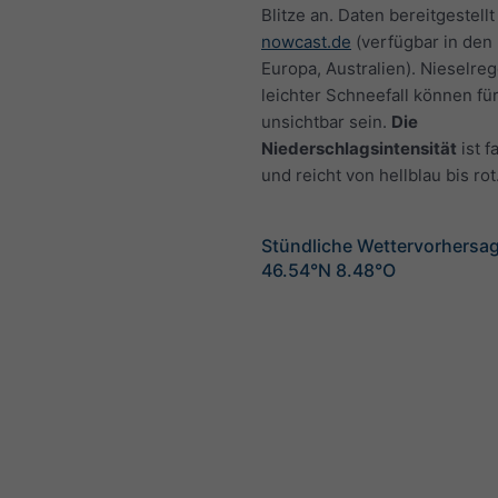
Blitze an. Daten bereitgestellt
nowcast.de
(verfügbar in den
Europa, Australien). Nieselre
leichter Schneefall können fü
unsichtbar sein.
Die
Niederschlagsintensität
ist f
und reicht von hellblau bis rot
Stündliche Wettervorhersag
46.54°N 8.48°O