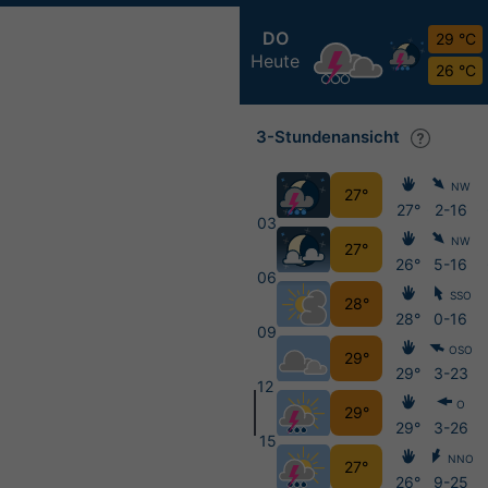
DO
29 °C
Heute
26 °C
3-Stundenansicht
NW
27°
27°
2-16
03
NW
27°
26°
5-16
06
SSO
28°
28°
0-16
09
OSO
29°
29°
3-23
12
O
29°
29°
3-26
15
NNO
27°
26°
9-25