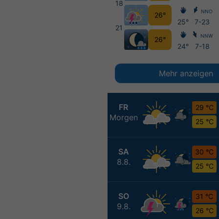
18
NNO
26°
25°
7-23
21
NNW
26°
24°
7-18
Mehr anzeigen
FR
29 °C
Morgen
25 °C
SA
30 °C
8.8.
25 °C
SO
31 °C
9.8.
26 °C