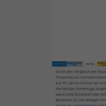
Ungewöhnlich
Ungewö
Extrem kalt
Normal
kalt
wa
Durch den Vergleich der heut
Temperaturen mit historische
aus 40 Jahren können wir er
die heutige Vorhersage unge
warm (rote Bereiche) oder kal
Bereiche) ist. Die farbigen Pu
zeigen die beobachteten tats