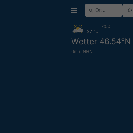
7:00
27 °C
Wetter 46.54°N
0m ü.NHN