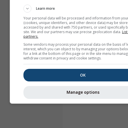
Learn more
Your personal data will be processed and information from you
(cookies, unique identifiers, and other device data) may be store
accessed by and shared with 750 partners, or used specifically b
site. We and our partners may use precise geolocation data.
List
partners.
Some vendors may process your personal data on the basis of l
interest, which you can object to by managing your options belo
for a link at the bottom of this page or in the site menu to manag
withdraw consent in privacy and cookie settings.
OK
Manage options