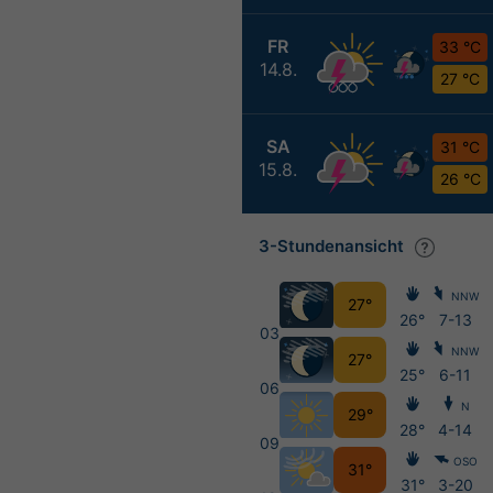
FR
33 °C
14.8.
27 °C
SA
31 °C
15.8.
26 °C
3-Stundenansicht
NNW
27°
26°
7-13
03
NNW
27°
25°
6-11
06
N
29°
28°
4-14
09
OSO
31°
31°
3-20