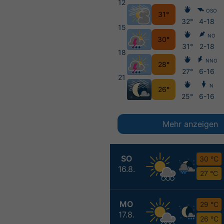
12
OSO
31°
32°
4-18
15
NO
30°
31°
2-18
18
NNO
28°
27°
6-16
21
N
26°
25°
6-16
Mehr anzeigen
SO
30 °C
16.8.
27 °C
MO
29 °C
17.8.
26 °C