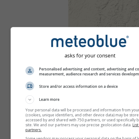
asks for your consent
Personalised advertising and content, advertising and c
measurement, audience research and services develop
Store and/or access information on a device
Learn more
Your personal data will be processed and information from you
(cookies, unique identifiers, and other device data) may be store
accessed by and shared with 750 partners, or used specifically b
site. We and our partners may use precise geolocation data.
List
partners.
Some vendors may process your personal data on the basis of l