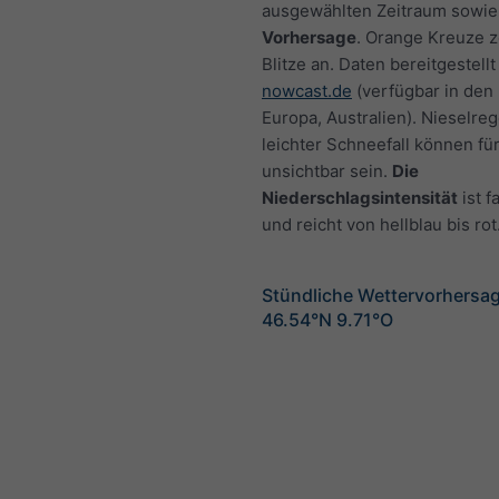
ausgewählten Zeitraum sowie
Vorhersage
. Orange Kreuze 
Blitze an. Daten bereitgestellt
nowcast.de
(verfügbar in den
Europa, Australien). Nieselre
leichter Schneefall können fü
unsichtbar sein.
Die
Niederschlagsintensität
ist f
und reicht von hellblau bis rot
Stündliche Wettervorhersag
46.54°N 9.71°O