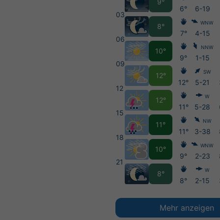
9°
6°
6-19
03
WNW
8°
7°
4-15
06
NNW
10°
9°
1-15
09
SW
12°
12°
5-21
12
W
12°
11°
5-28
15
NW
11°
11°
3-38
18
WNW
10°
9°
2-23
21
W
8°
8°
2-15
Mehr anzeigen