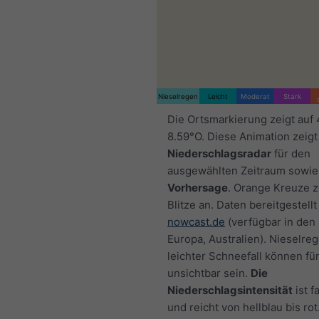
Nieselregen
Leicht
Moderat
Stark
Die Ortsmarkierung zeigt auf
8.59°O. Diese Animation zeigt
Niederschlagsradar
für den
ausgewählten Zeitraum sowie
Vorhersage
. Orange Kreuze 
Blitze an. Daten bereitgestellt
nowcast.de
(verfügbar in den
Europa, Australien). Nieselre
leichter Schneefall können fü
unsichtbar sein.
Die
Niederschlagsintensität
ist f
und reicht von hellblau bis rot