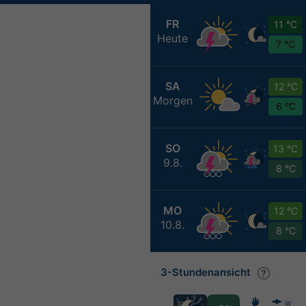
FR
11 °C
Heute
7 °C
SA
12 °C
Morgen
6 °C
SO
13 °C
9.8.
8 °C
MO
12 °C
10.8.
8 °C
3-Stundenansicht
W