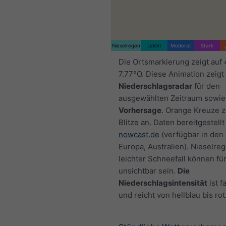
Nieselregen
Leicht
Moderat
Stark
Die Ortsmarkierung zeigt auf
7.77°O. Diese Animation zeigt
Niederschlagsradar
für den
ausgewählten Zeitraum sowie
Vorhersage
. Orange Kreuze 
Blitze an. Daten bereitgestellt
nowcast.de
(verfügbar in den
Europa, Australien). Nieselre
leichter Schneefall können fü
unsichtbar sein.
Die
Niederschlagsintensität
ist f
und reicht von hellblau bis rot