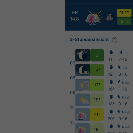
FR
21 °C
14.8.
13 °C
3-Stundenansicht
S
13°
11°
7-15
03
SSO
14°
12°
3-10
06
NNO
17°
16°
1-10
09
NNW
19°
18°
9-16
12
NNW
21°
20°
9-16
15
NNW
19°