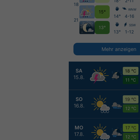
18°
2-11
18
WNW
15°
14°
4-16
21
SSW
13°
13°
1-12
Mehr anzeigen
SA
18 °C
15.8.
11 °C
SO
19 °C
16.8.
12 °C
MO
17 °C
17.8.
12 °C