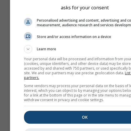
asks for your consent
Personalised advertising and content, advertising and c
measurement, audience research and services develop
Store and/or access information on a device
Learn more
Your personal data will be processed and information from you
(cookies, unique identifiers, and other device data) may be store
accessed by and shared with 750 partners, or used specifically b
site. We and our partners may use precise geolocation data.
List
partners.
Some vendors may process your personal data on the basis of l
interest, which you can object to by managing your options belo
for a link at the bottom of this page or in the site menu to manag
withdraw consent in privacy and cookie settings.
OK