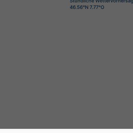
Stündliche Wettervorhersag
46.56°N 7.77°O