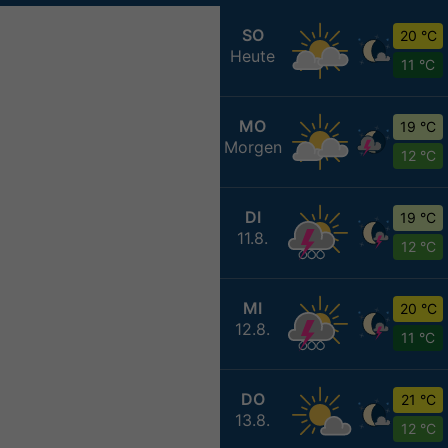
SO
20 °C
Heute
11 °C
MO
19 °C
Morgen
12 °C
DI
19 °C
11.8.
12 °C
MI
20 °C
12.8.
11 °C
DO
21 °C
13.8.
12 °C