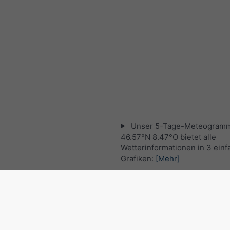
Unser 5-Tage-Meteogramm
46.57°N 8.47°O bietet alle
Wetterinformationen in 3 ein
Grafiken:
[Mehr]
Aktuelles Satellitenbild