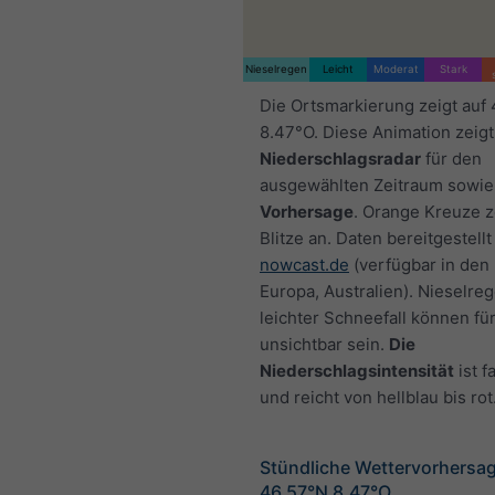
Nieselregen
Leicht
Moderat
Stark
Die Ortsmarkierung zeigt auf
8.47°O. Diese Animation zeigt
Niederschlagsradar
für den
ausgewählten Zeitraum sowie
Vorhersage
. Orange Kreuze 
Blitze an. Daten bereitgestellt
nowcast.de
(verfügbar in den
Europa, Australien). Nieselre
leichter Schneefall können fü
unsichtbar sein.
Die
Niederschlagsintensität
ist f
und reicht von hellblau bis rot
Stündliche Wettervorhersag
46.57°N 8.47°O