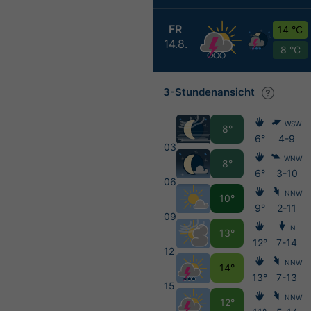
FR
14 °C
14.8.
8 °C
3-Stundenansicht
WSW
8°
6°
4-9
03
WNW
8°
6°
3-10
06
NNW
10°
9°
2-11
09
N
13°
12°
7-14
12
NNW
14°
13°
7-13
15
NNW
12°