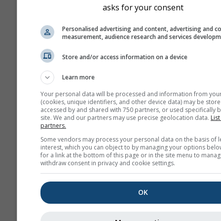
asks for your consent
Personalised advertising and content, advertising and c
measurement, audience research and services develop
Store and/or access information on a device
Learn more
Your personal data will be processed and information from you
(cookies, unique identifiers, and other device data) may be store
accessed by and shared with 750 partners, or used specifically b
site. We and our partners may use precise geolocation data.
List
partners.
Some vendors may process your personal data on the basis of l
interest, which you can object to by managing your options belo
for a link at the bottom of this page or in the site menu to manag
withdraw consent in privacy and cookie settings.
OK