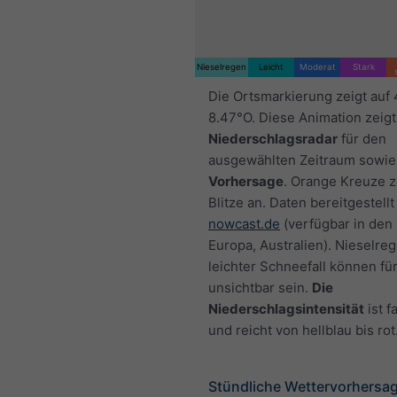
Nieselregen
Leicht
Moderat
Stark
Die Ortsmarkierung zeigt auf
8.47°O. Diese Animation zeigt
Niederschlagsradar
für den
ausgewählten Zeitraum sowie
Vorhersage
. Orange Kreuze 
Blitze an. Daten bereitgestellt
nowcast.de
(verfügbar in den
Europa, Australien). Nieselre
leichter Schneefall können fü
unsichtbar sein.
Die
Niederschlagsintensität
ist f
und reicht von hellblau bis rot
Stündliche Wettervorhersag