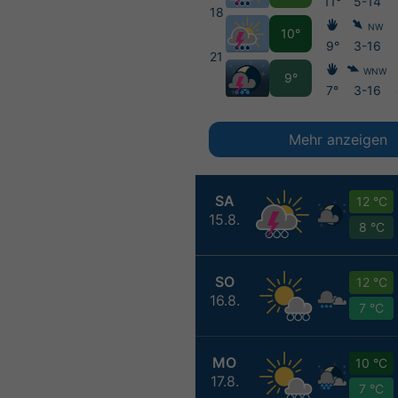
11°
5-14
18
NW
10°
9°
3-16
21
WNW
9°
7°
3-16
Mehr anzeigen
SA
12 °C
15.8.
8 °C
SO
12 °C
16.8.
7 °C
MO
10 °C
17.8.
7 °C