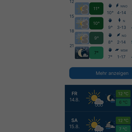
12
NNO
11°
10°
4-14
15
N
10°
9°
3-13
18
NO
9°
8°
2-14
21
WSW
7°
7°
1-17
Mehr anzeigen
FR
12 °C
14.8.
6 °C
SA
12 °C
15.8.
7 °C