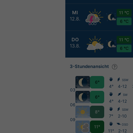
MI
11 °C
12.8.
6 °C
DO
11 °C
13.8.
6 °C
3-Stundenansicht
SSW
6°
4°
4-12
03
SW
6°
4°
4-12
06
SSW
8°
7°
2-10
09
OSO
11°
11°
2-12