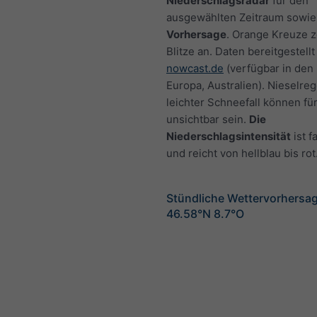
Niederschlagsradar
für den
ausgewählten Zeitraum sowie
Vorhersage
. Orange Kreuze 
Blitze an. Daten bereitgestellt
nowcast.de
(verfügbar in den
Europa, Australien). Nieselre
leichter Schneefall können fü
unsichtbar sein.
Die
Niederschlagsintensität
ist f
und reicht von hellblau bis rot
Stündliche Wettervorhersag
46.58°N 8.7°O