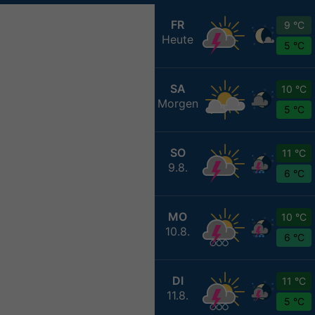
FR
9 °C
Heute
5 °C
SA
10 °C
Morgen
5 °C
SO
11 °C
9.8.
6 °C
MO
10 °C
10.8.
6 °C
DI
11 °C
11.8.
5 °C