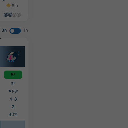
8 h
8 h
9 h
8 h
3h
1h
5°
3°
NW
4-8
2
40%