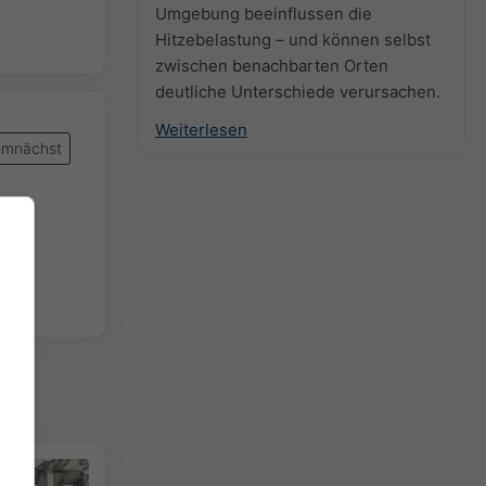
Umgebung beeinflussen die
Hitzebelastung – und können selbst
zwischen benachbarten Orten
deutliche Unterschiede verursachen.
Weiterlesen
mnächst
+
−