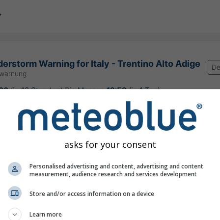
erstorm Warning for Italy - Trentino Alto Adige
De
rwarnung
:00
(in 18 Stunden)
Bis
Morgen
19:59
(in 1 Tag)
ntro Nazionale di Meteorologia e Climatologia Aeronautica (CNMCA)
rung:
vor 7 Stunden
asks for your consent
Personalised advertising and content, advertising and content
measurement, audience research and services development
, 46.62°N 11.96°O
Store and/or access information on a device
Learn more