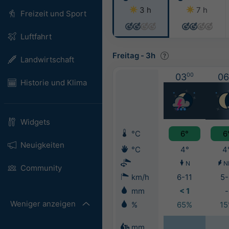
3 h
7 h
Freizeit und Sport
Luftfahrt
Freitag
-
3h
Landwirtschaft
03
00
06
Historie und Klima
Widgets
°C
6°
6
Neuigkeiten
°C
4°
4
N
N
Community
km/h
6-11
5-
mm
< 1
-
Weniger anzeigen
%
65%
1
mm