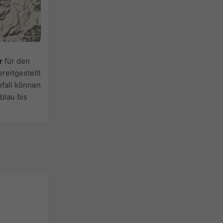
r
für den
reitgestellt
efall können
lblau bis