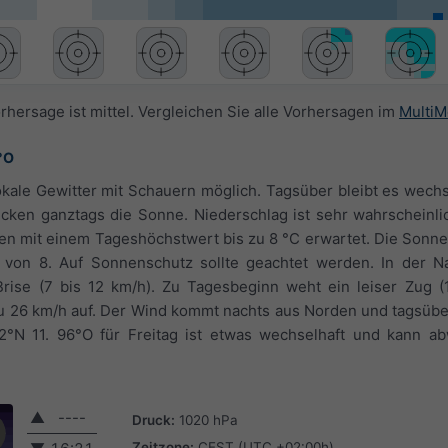
rhersage ist mittel. Vergleichen Sie alle Vorhersagen im
MultiM
°O
lokale Gewitter mit Schauern möglich. Tagsüber bleibt es wech
cken ganztags die Sonne. Niederschlag ist sehr wahrscheinlic
n mit einem Tageshöchstwert bis zu 8 °C erwartet. Die Sonne
x von 8. Auf Sonnenschutz sollte geachtet werden. In der 
rise (7 bis 12 km/h). Zu Tagesbeginn weht ein leiser Zug (1
 zu 26 km/h auf. Der Wind kommt nachts aus Norden und tagsüb
2°N 11. 96°O für Freitag ist etwas wechselhaft und kann a
▲
----
Druck:
1020 hPa
Zeitzone:
CEST (UTC +02:00h)