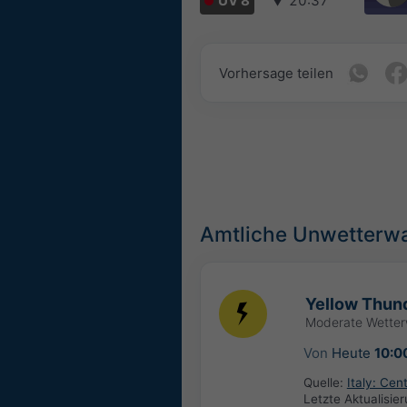
UV 8
▼
20:37
Vorhersage teilen
Amtliche Unwetterw
Yellow Thund
Moderate Wette
Von
Heute
10:0
Quelle:
Italy: Ce
Letzte Aktualisie