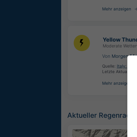
Mehr anzeigen
Yellow Thund
Moderate Wette
Von
Morgen
14
Quelle:
Italy: Ce
Letzte Aktualisie
Mehr anzeigen
Aktueller Regenradar