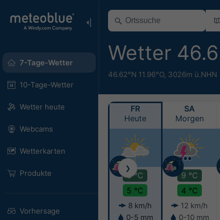
Wetter 46.
7-Tage-Wetter
46.62°N 11.96°O,
3026m ü.NHN
10-Tage-Wetter
Wetter heute
FR
SA
Heute
Morgen
Webcams
Wetterkarten
❯
Produkte
8 °C
9 °C
5 °C
4 °C
8 km/h
12 km/h
Vorhersage
0-5 mm
0-10 mm