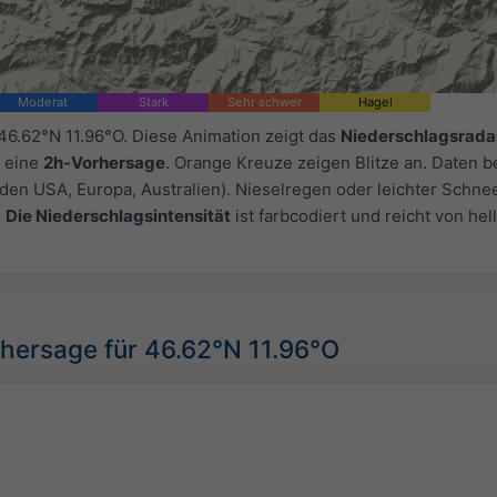
Moderat
Stark
Sehr schwer
Hagel
46.62°N 11.96°O. Diese Animation zeigt das
Niederschlagsrada
 eine
2h-Vorhersage
. Orange Kreuze zeigen Blitze an. Daten be
 den USA, Europa, Australien). Nieselregen oder leichter Schne
.
Die Niederschlagsintensität
ist farbcodiert und reicht von hel
hersage für 46.62°N 11.96°O