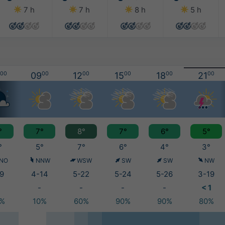
7 h
7 h
8 h
5 h
00
09
00
12
00
15
00
18
00
21
00
°
7°
8°
7°
6°
5°
°
5°
7°
6°
4°
3°
NO
NNW
WSW
SW
SW
NW
9
4-14
5-22
5-24
5-26
3-19
-
-
-
-
< 1
5%
10%
60%
90%
90%
80%