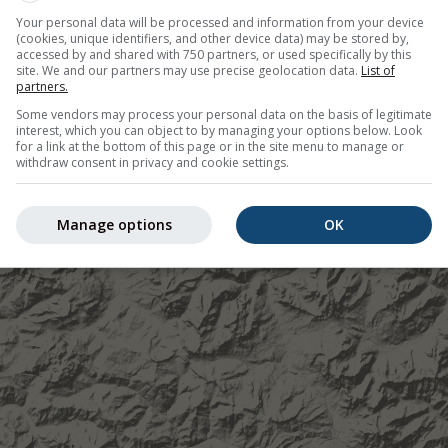
©
Your personal data will be processed and information from your device
(cookies, unique identifiers, and other device data) may be stored by,
accessed by and shared with 750 partners, or used specifically by this
site. We and our partners may use precise geolocation data.
List of
partners.
Some vendors may process your personal data on the basis of legitimate
interest, which you can object to by managing your options below. Look
for a link at the bottom of this page or in the site menu to manage or
withdraw consent in privacy and cookie settings.
Manage options
OK