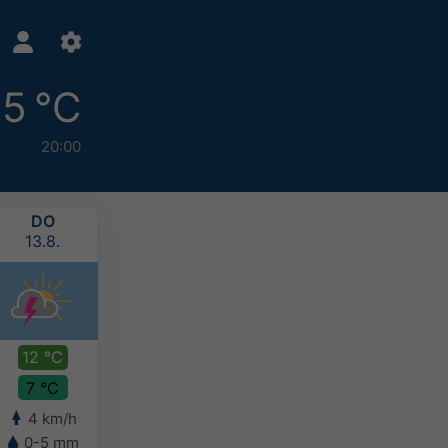
5 °C
20:00
DO
FR
SA
SO
13.8.
14.8.
15.8.
16.8.
12 °C
12 °C
11 °C
10 °C
7 °C
7 °C
7 °C
6 °C
4 km/h
6 km/h
5 km/h
5 km/h
0-5 mm
2-5 mm
5-10 mm
5-10 mm