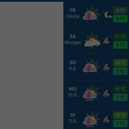
FR
9 °C
Heute
5 °C
SA
11 °C
Morgen
5 °C
SO
13 °C
9.8.
7 °C
MO
11 °C
10.8.
7 °C
DI
12 °C
11.8.
7 °C