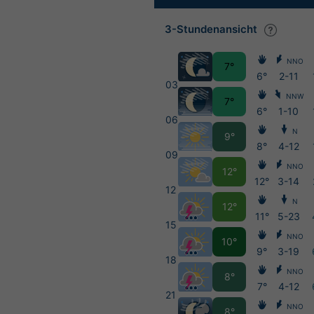
3-Stundenansicht
NNO
7°
6°
2-11
03
NNW
7°
6°
1-10
06
N
9°
8°
4-12
09
NNO
12°
12°
3-14
12
N
12°
11°
5-23
15
NNO
10°
9°
3-19
18
NNO
8°
7°
4-12
21
NNO
8°