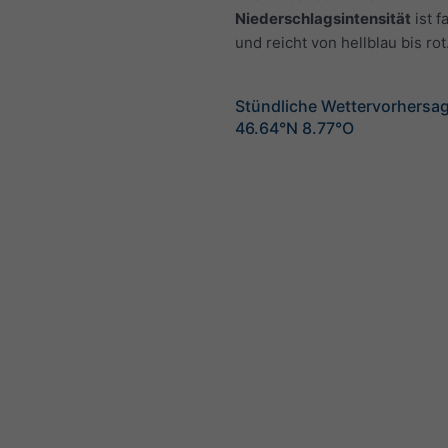
Niederschlagsintensität
ist f
und reicht von hellblau bis rot
Stündliche Wettervorhersag
46.64°N 8.77°O