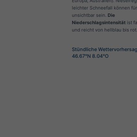
Europa, Australien). Nieselre
leichter Schneefall können fü
unsichtbar sein.
Die
Niederschlagsintensität
ist f
und reicht von hellblau bis rot
Stündliche Wettervorhersag
46.67°N 8.04°O