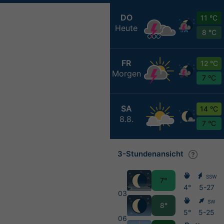
DO
11 °C
Heute
8 °C
FR
12 °C
Morgen
7 °C
SA
14 °C
8.8.
7 °C
3-Stundenansicht
SSW
7°
4°
5-27
03
SW
8°
5°
5-25
06