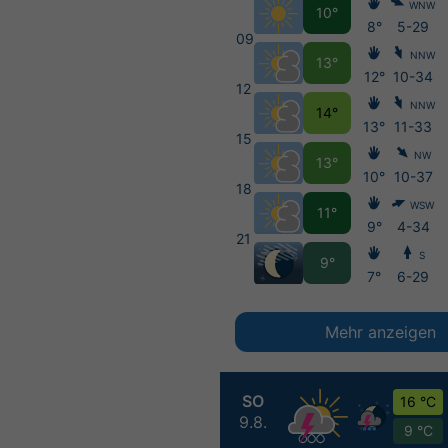
WNW
10°
8°
5-29
09
NNW
13°
12°
10-34
12
NNW
14°
13°
11-33
15
NW
13°
10°
10-37
18
WSW
11°
9°
4-34
21
S
9°
7°
6-29
Mehr anzeigen
SO
16 °C
9.8.
9 °C