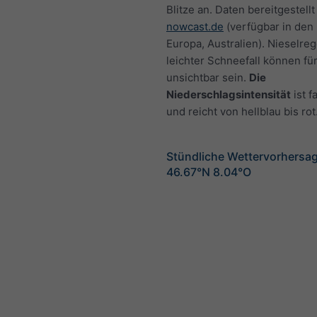
Blitze an. Daten bereitgestellt
nowcast.de
(verfügbar in den
Europa, Australien). Nieselre
leichter Schneefall können fü
unsichtbar sein.
Die
Niederschlagsintensität
ist f
und reicht von hellblau bis rot
Stündliche Wettervorhersag
46.67°N 8.04°O