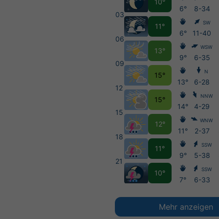
10°
6°
8-34
03
SW
11°
6°
11-40
06
WSW
13°
9°
6-35
09
N
15°
13°
6-28
12
NNW
15°
14°
4-29
15
WNW
12°
11°
2-37
18
SSW
11°
9°
5-38
21
SSW
10°
7°
6-33
Mehr anzeigen