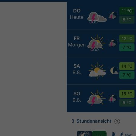
DO
11 °C
Heute
8 °C
FR
12 °C
Morgen
7 °C
SA
14 °C
8.8.
7 °C
SO
15 °C
9.8.
9 °C
3-Stundenansicht
SSW