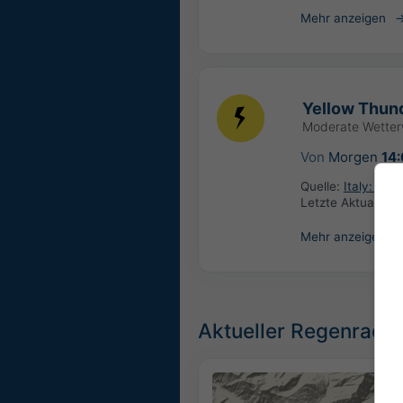
Mehr anzeigen
Yellow Thund
Moderate Wette
Von
Morgen
14
Quelle:
Italy: Ce
Letzte Aktualisie
Mehr anzeigen
Aktueller Regenradar