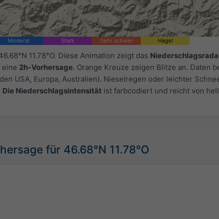
Moderat
Stark
Sehr schwer
Hagel
46.68°N 11.78°O. Diese Animation zeigt das
Niederschlagsrada
 eine
2h-Vorhersage
. Orange Kreuze zeigen Blitze an. Daten be
 den USA, Europa, Australien). Nieselregen oder leichter Schne
.
Die Niederschlagsintensität
ist farbcodiert und reicht von hel
hersage für 46.68°N 11.78°O