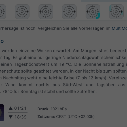
orhersage ist hoch. Vergleichen Sie alle Vorhersagen im
MultiM
°O
 werden einzelne Wolken erwartet. Am Morgen ist es bedeckt 
er Tag. Es gibt eine nur geringe Niederschlagswahrscheinlichke
 einen Tageshöchstwert um 19 °C. Die Sonneneinstrahlung i
enschutz sollte geachtet werden. In der Nacht bis zum späte
Am Nachmittag weht eine leichte Brise (7 bis 12 km/h). Vereinze
er Wind kommt nachts aus Süd-West und tagsüber aus
 78°O für Sonntag ist stabil und sollte zutreffen.
▲
01:21
Druck:
1021 hPa
Zeitzone:
CEST (UTC +02:00h)
▼
18:39