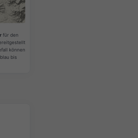
r
für den
reitgestellt
efall können
lblau bis