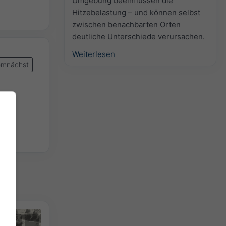
Umgebung beeinflussen die
Hitzebelastung – und können selbst
zwischen benachbarten Orten
deutliche Unterschiede verursachen.
Weiterlesen
mnächst
+
−