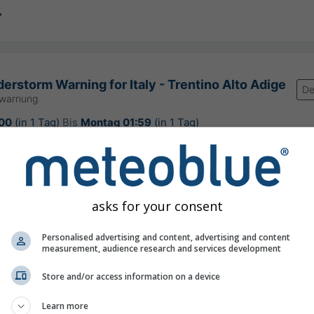
erstorm Warning for Italy - Trentino Alto Adige
De
rwarnung
:00
(in 1 Tag)
Bis
Montag 01:59
(in 1 Tag)
ntro Nazionale di Meteorologia e Climatologia Aeronautica (CNMCA)
rung:
vor 3 Minuten
asks for your consent
Personalised advertising and content, advertising and content
measurement, audience research and services development
, 46.68°N 11.78°O
Store and/or access information on a device
Learn more
©