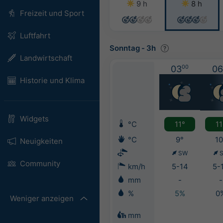
9 h
8 h
Freizeit und Sport
Luftfahrt
Sonntag
-
3h
Landwirtschaft
03
00
06
Historie und Klima
Widgets
°C
11°
11
°C
9°
10
Neuigkeiten
SW
Community
km/h
5-14
5-
mm
-
-
%
5%
0
Weniger anzeigen
mm