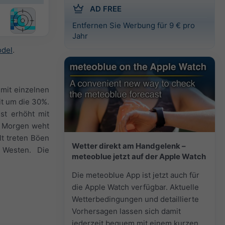
AD FREE
Entfernen Sie Werbung für 9 € pro
Jahr
odel
.
mit einzelnen
it um die 30%.
st erhöht mit
n Morgen weht
lt treten Böen
Wetter direkt am Handgelenk –
 Westen. Die
meteoblue jetzt auf der Apple Watch
Die meteoblue App ist jetzt auch für
die Apple Watch verfügbar. Aktuelle
Wetterbedingungen und detaillierte
Vorhersagen lassen sich damit
jederzeit bequem mit einem kurzen