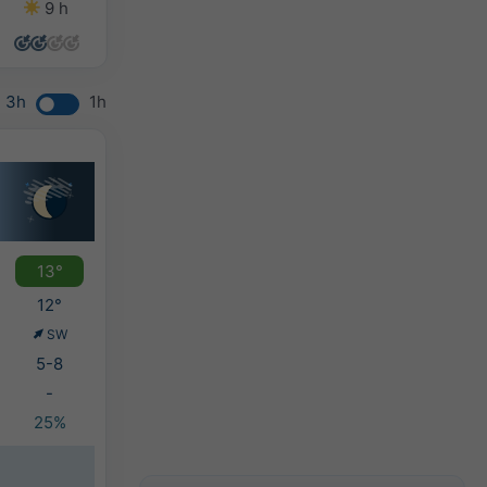
9 h
6 h
9 h
6 h
3h
1h
13°
12°
SW
5-8
-
25%