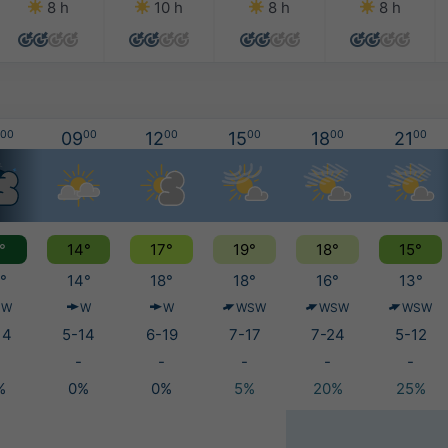
8 h
10 h
8 h
8 h
00
09
00
12
00
15
00
18
00
21
00
°
14°
17°
19°
18°
15°
°
14°
18°
18°
16°
13°
SW
W
W
WSW
WSW
WSW
14
5-14
6-19
7-17
7-24
5-12
-
-
-
-
-
%
0%
0%
5%
20%
25%