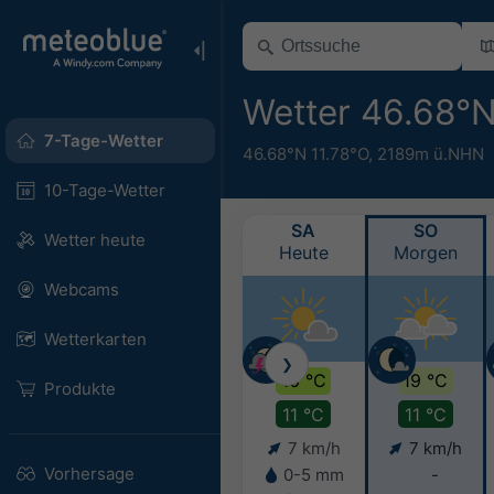
Wetter 46.68°
7-Tage-Wetter
46.68°N 11.78°O,
2189m ü.NHN
10-Tage-Wetter
SA
SO
Wetter heute
Heute
Morgen
Webcams
Wetterkarten
❯
16 °C
19 °C
Produkte
11 °C
11 °C
7 km/h
7 km/h
Vorhersage
0-5 mm
-