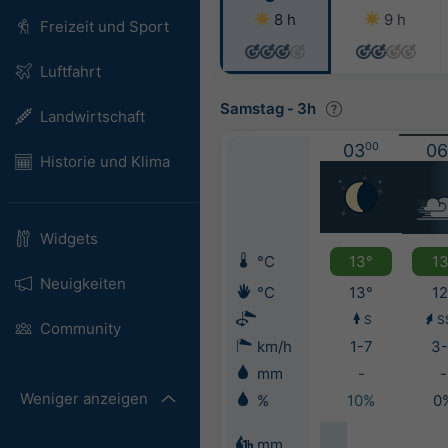
8 h
9 h
Freizeit und Sport
Luftfahrt
Samstag
-
3h
Landwirtschaft
03
00
06
Historie und Klima
Widgets
°C
13°
13
Neuigkeiten
°C
13°
12
S
S
Community
km/h
1-7
3-
mm
-
-
Weniger anzeigen
%
10%
0
mm