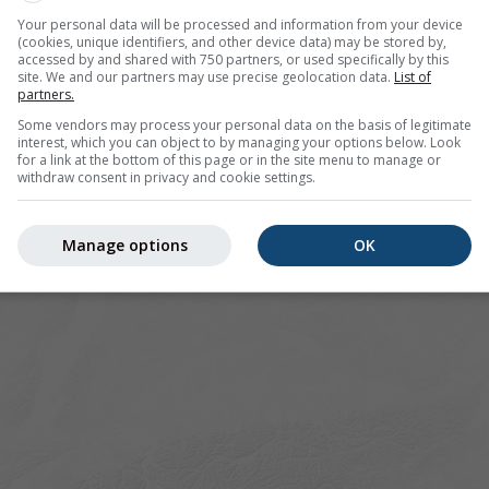
r 46.7°N 10.09°O bietet alle Wetterinformationen in 3 einfa
Your personal data will be processed and information from your device
(cookies, unique identifiers, and other device data) may be stored by,
accessed by and shared with 750 partners, or used specifically by this
site. We and our partners may use precise geolocation data.
List of
partners.
Some vendors may process your personal data on the basis of legitimate
ld
interest, which you can object to by managing your options below. Look
for a link at the bottom of this page or in the site menu to manage or
withdraw consent in privacy and cookie settings.
Manage options
OK