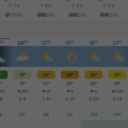
7 h
9 h
2 h
3 h
00
09
00
12
00
15
00
18
00
21
00
°
18°
24°
26°
24°
20°
°
18°
25°
26°
24°
19°
SW
SSO
SO
W
W
SSW
8
2-8
1-11
2-17
2-23
2-15
-
-
-
-
-
%
5%
0%
5%
15%
10%