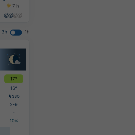
7 h
8 h
9 h
6 h
3h
1h
17°
16°
SSO
2-9
-
10%