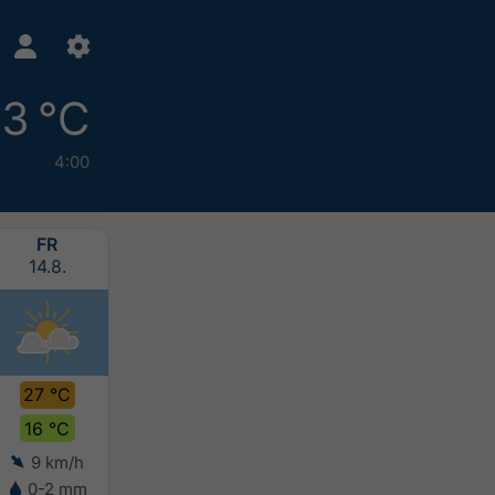
13 °C
4:00
FR
SA
SO
MO
14.8.
15.8.
16.8.
17.8.
27 °C
26 °C
25 °C
24 °C
16 °C
17 °C
16 °C
16 °C
9 km/h
5 km/h
4 km/h
5 km/h
0-2 mm
2-5 mm
5-10 mm
10-20 mm