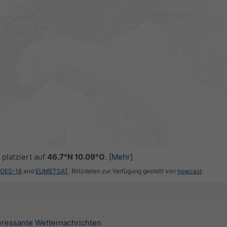
platziert auf
46.7°N 10.09°O
.
[Mehr]
GOES-16
and
EUMETSAT
. Blitzdaten zur Verfügung gestellt von
nowcast
.
teressante Wetternachrichten