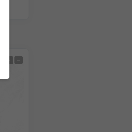
chen
Satellit
+
−
Ohne Radar
Mit Radar
Gemessene Temperatur
Gemessener Niederschlag
Screenshot
©