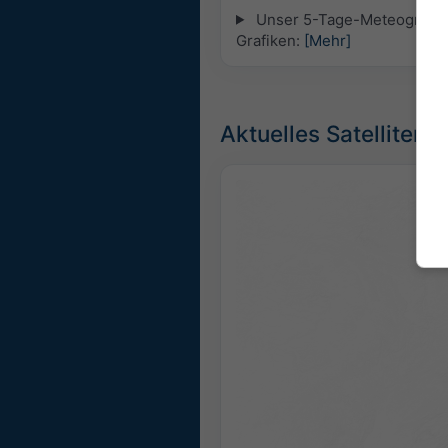
Unser 5-Tage-Meteogramm fü
Grafiken:
[Mehr]
Aktuelles Satellitenbi