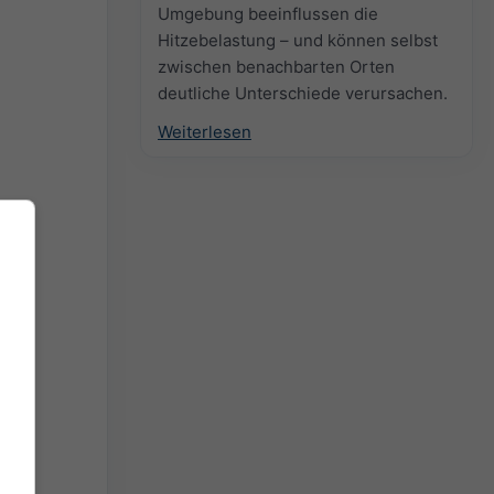
Umgebung beeinflussen die
Hitzebelastung – und können selbst
zwischen benachbarten Orten
deutliche Unterschiede verursachen.
Weiterlesen