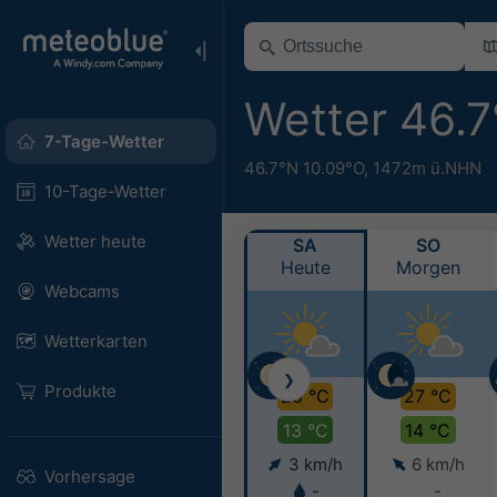
Wetter 46.
7-Tage-Wetter
46.7°N 10.09°O,
1472m ü.NHN
10-Tage-Wetter
Wetter heute
SA
SO
Heute
Morgen
Webcams
Wetterkarten
❯
Produkte
26 °C
27 °C
13 °C
14 °C
3 km/h
6 km/h
Vorhersage
-
-