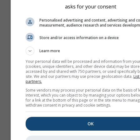
asks for your consent
Personalised advertising and content, advertising and c
measurement, audience research and services develop
Store and/or access information on a device
Learn more
Your personal data will be processed and information from you
(cookies, unique identifiers, and other device data) may be store
accessed by and shared with 750 partners, or used specifically b
site. We and our partners may use precise geolocation data.
List
partners.
Some vendors may process your personal data on the basis of l
interest, which you can object to by managing your options belo
for a link at the bottom of this page or in the site menu to manag
withdraw consent in privacy and cookie settings.
OK