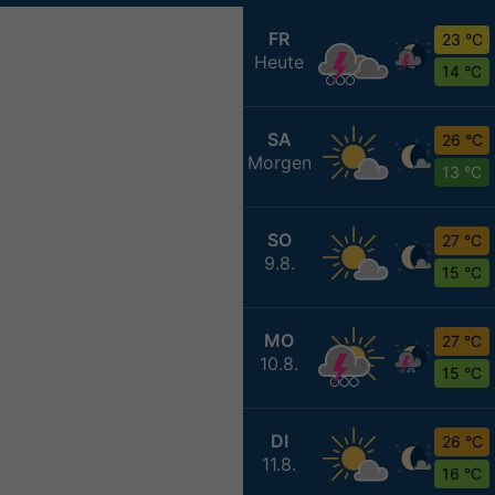
FR
23 °C
Heute
14 °C
SA
26 °C
Morgen
13 °C
SO
27 °C
9.8.
15 °C
MO
27 °C
10.8.
15 °C
DI
26 °C
11.8.
16 °C