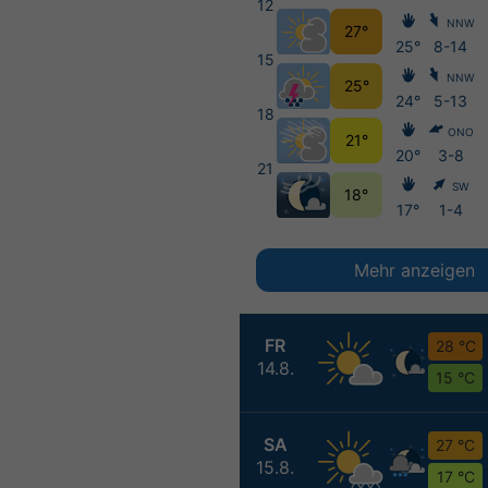
12
NNW
27°
25°
8-14
15
NNW
25°
24°
5-13
18
ONO
21°
20°
3-8
21
SW
18°
17°
1-4
Mehr anzeigen
FR
28 °C
14.8.
15 °C
SA
27 °C
15.8.
17 °C