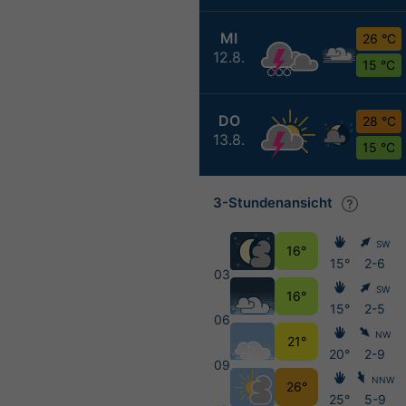
MI
26 °C
12.8.
15 °C
DO
28 °C
13.8.
15 °C
3-Stundenansicht
SW
16°
15°
2-6
03
SW
16°
15°
2-5
06
NW
21°
20°
2-9
09
NNW
26°
25°
5-9