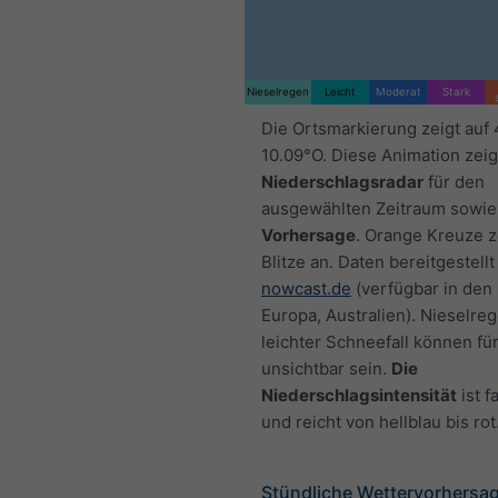
Nieselregen
Leicht
Moderat
Stark
Die Ortsmarkierung zeigt auf
10.09°O. Diese Animation zeig
Niederschlagsradar
für den
ausgewählten Zeitraum sowie
Vorhersage
. Orange Kreuze 
Blitze an. Daten bereitgestellt
nowcast.de
(verfügbar in den
Europa, Australien). Nieselre
leichter Schneefall können fü
unsichtbar sein.
Die
Niederschlagsintensität
ist f
und reicht von hellblau bis rot
Stündliche Wettervorhersag