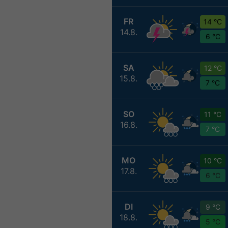
FR
14 °C
14.8.
6 °C
SA
12 °C
15.8.
7 °C
SO
11 °C
16.8.
7 °C
MO
10 °C
17.8.
6 °C
DI
9 °C
18.8.
5 °C