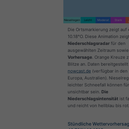
Nieselregen
Leicht
Moderat
Stark
Die Ortsmarkierung zeigt auf
10.18°O. Diese Animation zeig
Niederschlagsradar
für den
ausgewählten Zeitraum sowie
Vorhersage
. Orange Kreuze 
Blitze an. Daten bereitgestellt
nowcast.de
(verfügbar in den
Europa, Australien). Nieselre
leichter Schneefall können fü
unsichtbar sein.
Die
Niederschlagsintensität
ist f
und reicht von hellblau bis rot
Stündliche Wettervorhersag