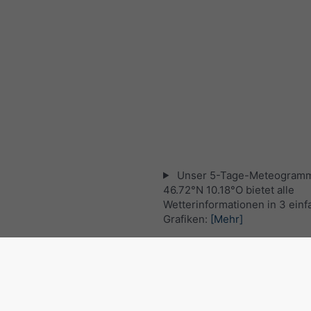
Unser 5-Tage-Meteogramm
46.72°N 10.18°O bietet alle
Wetterinformationen in 3 ein
Grafiken:
[Mehr]
Aktuelles Satellitenbild