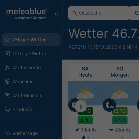
Wetter 46.
7-Tage-Wetter
46.72°N 10.18°O,
2896m ü.NHN
10-Tage-Wetter
Wetter heute
SA
SO
Heute
Morgen
Webcams
Wetterkarten
❯
Produkte
11 °C
13 °C
4 °C
6 °C
7 km/h
8 km/h
Vorhersage
-
-