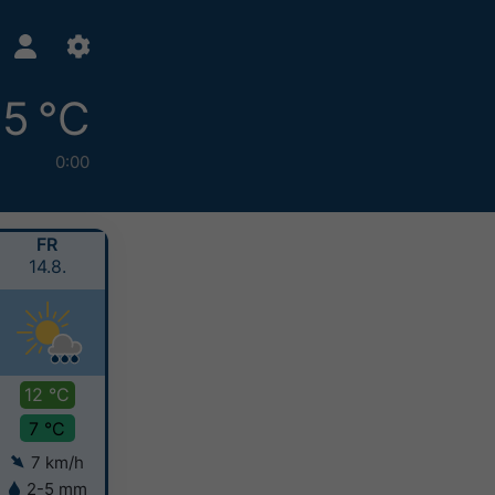
5 °C
0:00
FR
SA
SO
MO
14.8.
15.8.
16.8.
17.8.
12 °C
13 °C
11 °C
10 °C
7 °C
7 °C
7 °C
6 °C
7 km/h
8 km/h
5 km/h
6 km/h
2-5 mm
2-5 mm
5-10 mm
5-10 mm