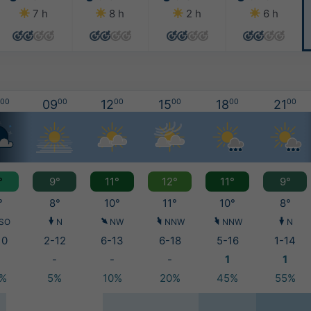
7 h
8 h
2 h
6 h
00
09
00
12
00
15
00
18
00
21
00
°
9°
11°
12°
11°
9°
°
8°
10°
11°
10°
8°
SO
N
NW
NNW
NNW
N
10
2-12
6-13
6-18
5-16
1-14
-
-
-
1
1
0%
5%
10%
20%
45%
55%