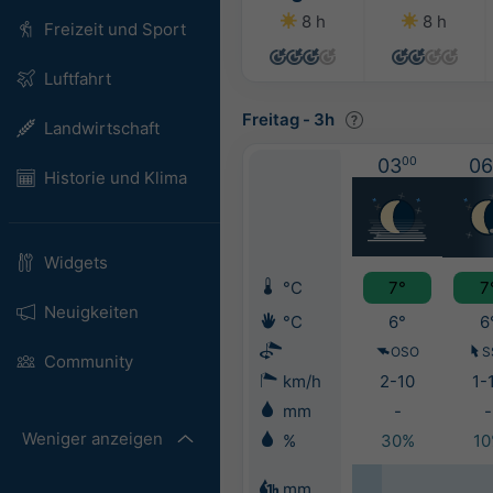
8 h
8 h
Freizeit und Sport
Luftfahrt
Freitag
-
3h
Landwirtschaft
03
00
06
Historie und Klima
Widgets
°C
7°
7
Neuigkeiten
°C
6°
6
OSO
S
Community
km/h
2-10
1-
mm
-
-
Weniger anzeigen
%
30%
1
mm