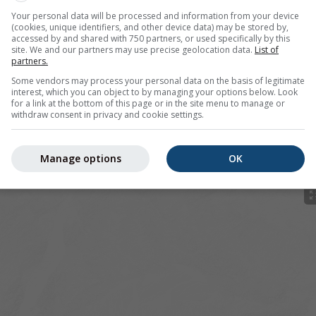
Your personal data will be processed and information from your device
(cookies, unique identifiers, and other device data) may be stored by,
accessed by and shared with 750 partners, or used specifically by this
site. We and our partners may use precise geolocation data.
List of
partners.
r 46.72°N 10.18°O bietet alle Wetterinformationen in 3 einfa
Some vendors may process your personal data on the basis of legitimate
interest, which you can object to by managing your options below. Look
for a link at the bottom of this page or in the site menu to manage or
withdraw consent in privacy and cookie settings.
ld
Manage options
OK