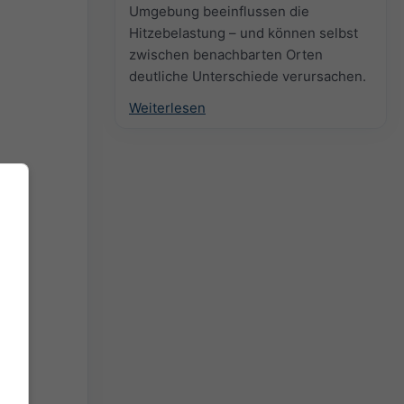
Umgebung beeinflussen die
Hitzebelastung – und können selbst
zwischen benachbarten Orten
deutliche Unterschiede verursachen.
Weiterlesen