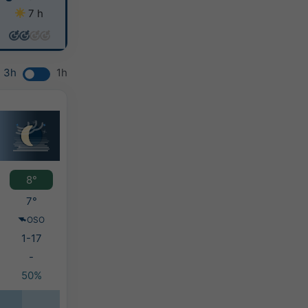
7 h
8 h
8 h
6 h
3h
1h
8°
7°
OSO
1-17
-
50%