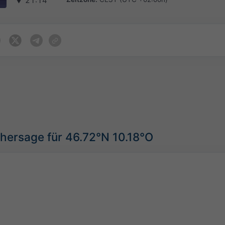
▼
21:14
hersage für 46.72°N 10.18°O