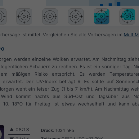
rhersage ist mittel. Vergleichen Sie alle Vorhersagen im
MultiM
°O
orgen werden einzelne Wolken erwartet. Am Nachmittag zieh
gelegentlichen Schauern zu rechnen. Es ist ein sonniger Tag. Ni
nem mäßigen Risiko entspricht. Es werden Temperatur
 erwartet. Der UV-Index beträgt 9. Es sollte auf Sonnensc
rgen weht ein leiser Zug (1 bis 7 km/h). Am Nachmittag weht
r Wind kommt nachts aus Süd-Ost und tagsüber aus No
N 10. 18°O für Freitag ist etwas wechselhaft und kann a
▲
08:13
Druck:
1024 hPa
Zeitzone:
CEST (UTC +02:00h)