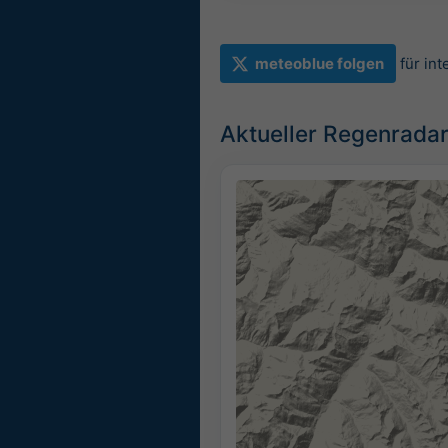
meteoblue folgen
für in
Aktueller Regenradar