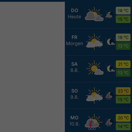
DO
18 °C
Heute
15 °C
FR
18 °C
Morgen
13 °C
SA
21 °C
8.8.
13 °C
SO
23 °C
9.8.
15 °C
MO
20 °C
10.8.
14 °C