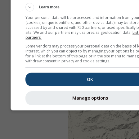
Learn more
Your personal data will be processed and information from you
(cookies, unique identifiers, and other device data) may be store
accessed by and shared with 750 partners, or used specifically b
site. We and our partners may use precise geolocation data.
List
partners.
Some vendors may process your personal data on the basis of l
interest, which you can object to by managing your options belo
for a link at the bottom of this page or in the site menu to manag
withdraw consent in privacy and cookie settings.
OK
Manage options