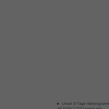
Unser 5-Tage-Meteogramm
46.73°N 7.77°O bietet alle