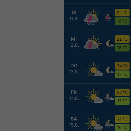
DI
22 °C
11.8.
14 °C
MI
22 °C
12.8.
15 °C
DO
24 °C
13.8.
17 °C
FR
23 °C
14.8.
17 °C
SA
21 °C
15.8.
16 °C