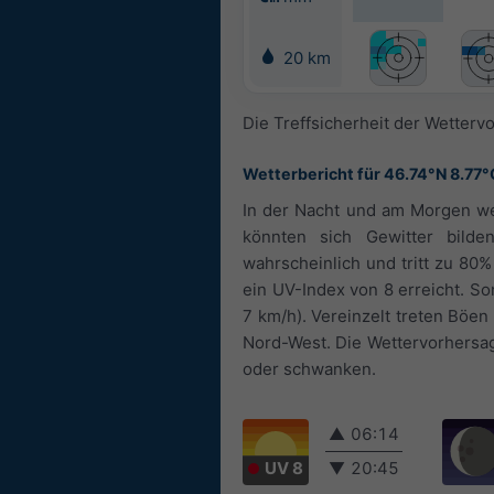
20 km
Die Treffsicherheit der Wettervo
Wetterbericht für 46.74°N 8.77°
In der Nacht und am Morgen we
könnten sich Gewitter bilde
wahrscheinlich und tritt zu 80
ein UV-Index von 8 erreicht. S
7 km/h). Vereinzelt treten Böe
Nord-West. Die Wettervorhersag
oder schwanken.
▲
06:14
UV 8
▼
20:45