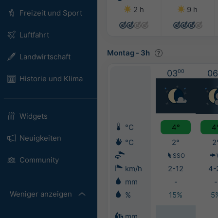
2 h
9 h
Freizeit und Sport
Luftfahrt
Montag
-
3h
Landwirtschaft
03
00
06
Historie und Klima
Widgets
°C
4°
4
Neuigkeiten
°C
2°
2
SSO
Community
km/h
2-12
4-
mm
-
-
Weniger anzeigen
%
15%
5
mm