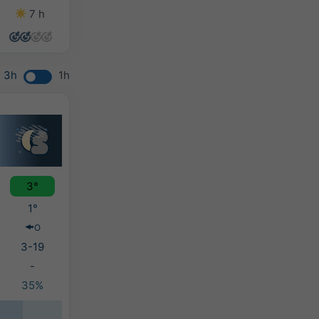
7 h
8 h
8 h
6 h
3h
1h
3°
1°
O
3-19
-
35%