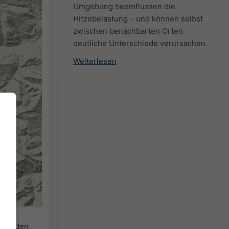
Umgebung beeinflussen die
Hitzebelastung – und können selbst
zwischen benachbarten Orten
deutliche Unterschiede verursachen.
Weiterlesen
r
für den