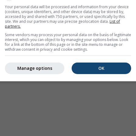
 eine
2h-Vorhersage
. Orange Kreuze zeigen Blitze an. Daten be
Your personal data will be processed and information from your device
(cookies, unique identifiers, and other device data) may be stored by,
 den USA, Europa, Australien). Nieselregen oder leichter Schne
accessed by and shared with 750 partners, or used specifically by this
.
Die Niederschlagsintensität
ist farbcodiert und reicht von hel
site. We and our partners may use precise geolocation data.
List of
partners.
Some vendors may process your personal data on the basis of legitimate
interest, which you can object to by managing your options below. Look
for a link at the bottom of this page or in the site menu to manage or
withdraw consent in privacy and cookie settings.
rhersage für 46.74°N 8.77°O
Manage options
OK