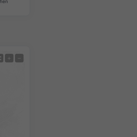
chen
Satellit
+
−
Ohne Radar
Mit Radar
Gemessene Temperatur
Gemessener Niederschlag
Screenshot
©