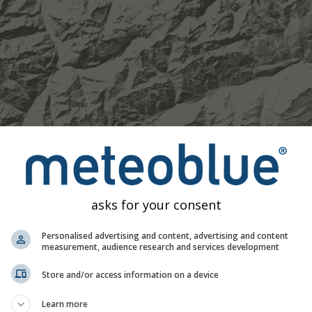
asks for your consent
Personalised advertising and content, advertising and content
measurement, audience research and services development
Store and/or access information on a device
Moderat
Stark
Sehr schwer
Hagel
Learn more
 46.74°N 8.77°O. Diese Animation zeigt das
Niederschlagsrada