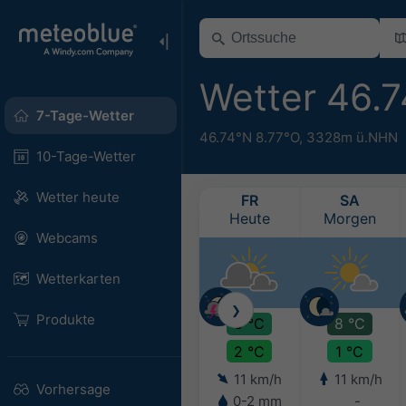
Wetter 46.
7-Tage-Wetter
46.74°N 8.77°O,
3328m ü.NHN
10-Tage-Wetter
Wetter heute
FR
SA
Heute
Morgen
Webcams
Wetterkarten
❯
Produkte
6 °C
8 °C
2 °C
1 °C
11 km/h
11 km/h
Vorhersage
0-2 mm
-