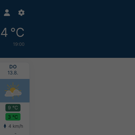
4 °C
19:00
DO
FR
SA
SO
13.8.
14.8.
15.8.
16.8.
9 °C
10 °C
9 °C
7 °C
3 °C
4 °C
4 °C
4 °C
4 km/h
7 km/h
6 km/h
5 km/h
-
-
2-5 mm
5-10 mm