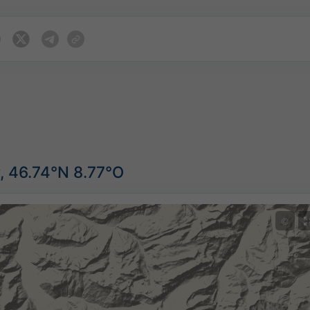
, 46.74°N 8.77°O
©