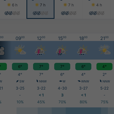
6 h
7 h
7 h
4 h
00
09
00
12
00
15
00
18
00
21
00
°
6°
7°
7°
6°
4°
°
4°
7°
6°
4°
2°
W
SW
NNW
W
WNW
NNW
21
3-25
3-22
4-30
3-27
5-22
-
< 1
3
< 1
-
%
10%
45%
70%
80%
75%