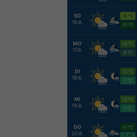
SO
15 °C
16.8.
10 °C
MO
13 °C
17.8.
8 °C
DI
13 °C
18.8.
7 °C
MI
13 °C
19.8.
7 °C
DO
11 °C
20.8.
6 °C