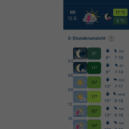
MI
17 °C
12.8.
9 °C
3-Stundenansicht
SSO
9°
8°
7-18
03
SO
11°
9°
7-14
06
OSO
15°
13°
7-17
09
NNW
17°
15°
9-18
12
NW
15°
13°
9-16
15
NW
14°