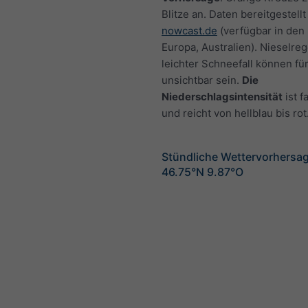
Blitze an. Daten bereitgestellt
nowcast.de
(verfügbar in den
Europa, Australien). Nieselre
leichter Schneefall können fü
unsichtbar sein.
Die
Niederschlagsintensität
ist f
und reicht von hellblau bis rot
Stündliche Wettervorhersag
46.75°N 9.87°O