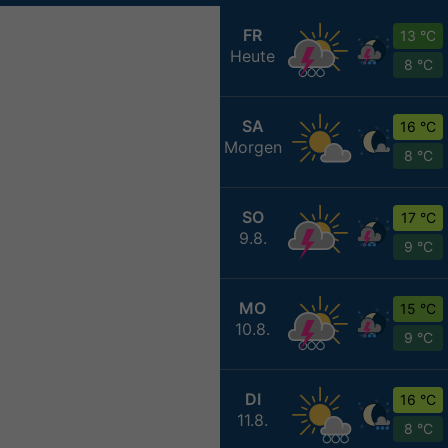
FR
13 °C
Heute
8 °C
SA
16 °C
Morgen
8 °C
SO
17 °C
9.8.
9 °C
MO
15 °C
10.8.
9 °C
DI
16 °C
11.8.
8 °C