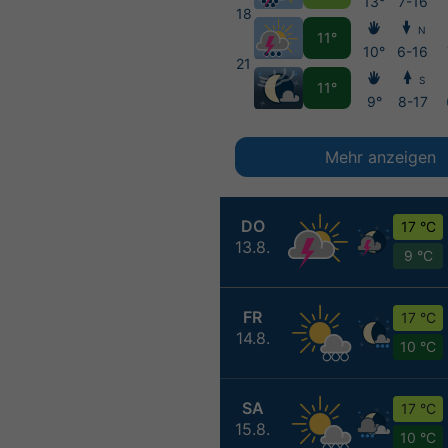
13°
7-16
18
N
11°
10°
6-16
21
S
11°
9°
8-17
Mehr anzeigen
DO
17 °C
13.8.
9 °C
FR
17 °C
14.8.
10 °C
SA
17 °C
15.8.
10 °C