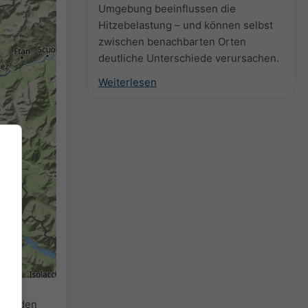
Umgebung beeinflussen die
Hitzebelastung – und können selbst
zwischen benachbarten Orten
deutliche Unterschiede verursachen.
Weiterlesen
für den