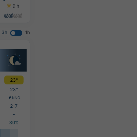
9 h
10 h
12 h
8 h
3h
1h
23°
23°
NNO
2-7
-
30%