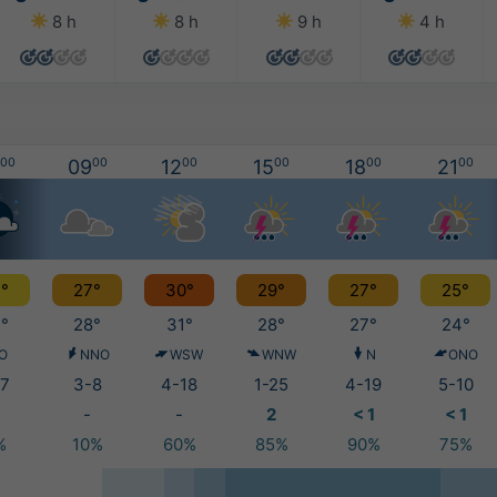
8 h
8 h
9 h
4 h
00
09
00
12
00
15
00
18
00
21
00
°
27°
30°
29°
27°
25°
°
28°
31°
28°
27°
24°
O
NNO
WSW
WNW
N
ONO
7
3-8
4-18
1-25
4-19
5-10
-
-
2
< 1
< 1
%
10%
60%
85%
90%
75%