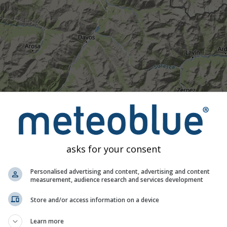
asks for your consent
Personalised advertising and content, advertising and content
measurement, audience research and services development
Store and/or access information on a device
Moderat
Stark
Sehr schwer
Hagel
Learn more
 46.76°N 9.81°O. Diese Animation zeigt das
Niederschlagsradar