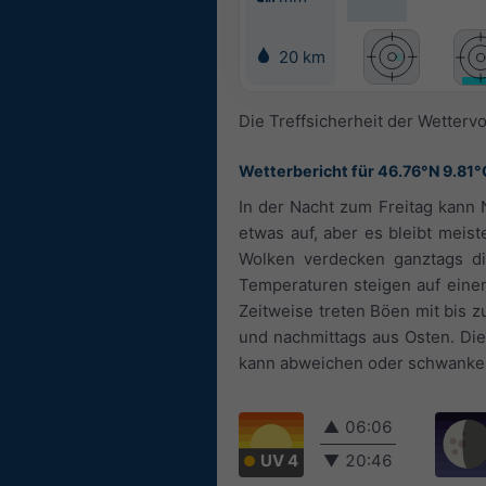
20 km
Die Treffsicherheit der Wettervo
Wetterbericht für 46.76°N 9.81°
In der Nacht zum Freitag kann 
etwas auf, aber es bleibt meis
Wolken verdecken ganztags die
Temperaturen steigen auf einen
Zeitweise treten Böen mit bis 
und nachmittags aus Osten. Die
kann abweichen oder schwanke
▲
06:06
UV 4
▼
20:46