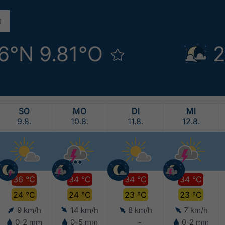
76°N 9.81°O
2
SO
MO
DI
MI
9.8.
10.8.
11.8.
12.8.
36 °C
34 °C
34 °C
34 °C
24 °C
24 °C
23 °C
23 °C
9 km/h
14 km/h
8 km/h
7 km/h
0-2 mm
0-5 mm
-
0-2 mm