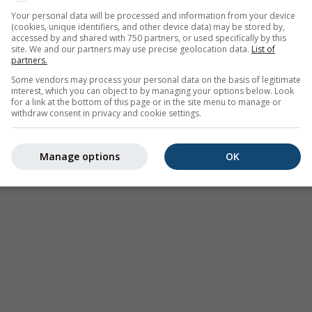
 eine
2h-Vorhersage
. Orange Kreuze zeigen Blitze an. Daten be
Your personal data will be processed and information from your device
(cookies, unique identifiers, and other device data) may be stored by,
 den USA, Europa, Australien). Nieselregen oder leichter Schne
accessed by and shared with 750 partners, or used specifically by this
.
Die Niederschlagsintensität
ist farbcodiert und reicht von hel
site. We and our partners may use precise geolocation data.
List of
partners.
Some vendors may process your personal data on the basis of legitimate
interest, which you can object to by managing your options below. Look
for a link at the bottom of this page or in the site menu to manage or
withdraw consent in privacy and cookie settings.
hersage für 46.76°N 9.81°O
Manage options
OK