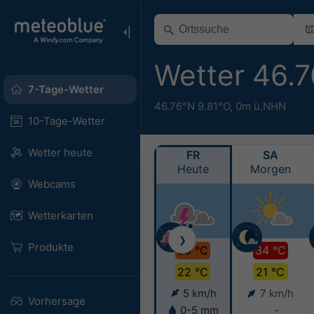
Wetter 46.
7-Tage-Wetter
46.76°N 9.81°O,
0m ü.NHN
10-Tage-Wetter
Wetter heute
FR
SA
Heute
Morgen
Webcams
Wetterkarten
❯
Produkte
30 °C
34 °C
22 °C
21 °C
5 km/h
7 km/h
Vorhersage
0-5 mm
-