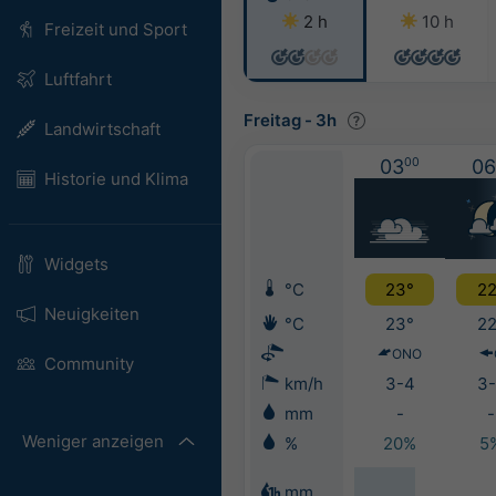
2 h
10 h
Freizeit und Sport
Luftfahrt
Freitag
-
3h
Landwirtschaft
03
00
06
Historie und Klima
Widgets
°C
23°
22
Neuigkeiten
°C
23°
22
ONO
Community
km/h
3-4
3-
mm
-
-
Weniger anzeigen
%
20%
5
mm