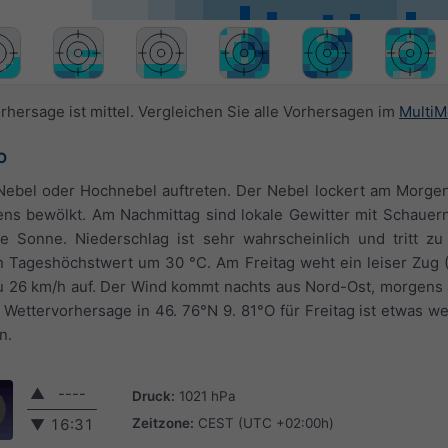
rhersage ist mittel. Vergleichen Sie alle Vorhersagen im
MultiM
O
Nebel oder Hochnebel auftreten. Der Nebel lockert am Morgen
tens bewölkt. Am Nachmittag sind lokale Gewitter mit Schauer
 Sonne. Niederschlag ist sehr wahrscheinlich und tritt zu
 Tageshöchstwert um 30 °C. Am Freitag weht ein leiser Zug (
zu 26 km/h auf. Der Wind kommt nachts aus Nord-Ost, morgens
 Wettervorhersage in 46. 76°N 9. 81°O für Freitag ist etwas w
n.
▲
----
Druck:
1021 hPa
Zeitzone:
CEST (UTC +02:00h)
▼
16:31