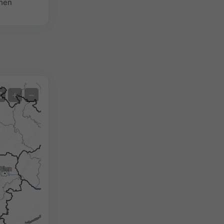
chen
Satellit
+
−
Ohne Radar
Mit Radar
Gemessene Temperatur
Gemessener Niederschlag
Screenshot
©