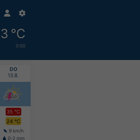
3 °C
0:00
DO
FR
SA
SO
13.8.
14.8.
15.8.
16.8.
35 °C
36 °C
35 °C
33 °C
24 °C
25 °C
26 °C
25 °C
9 km/h
6 km/h
5 km/h
5 km/h
0-2 mm
-
2-5 mm
5-10 mm