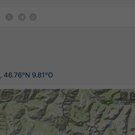
, 46.76°N 9.81°O
©