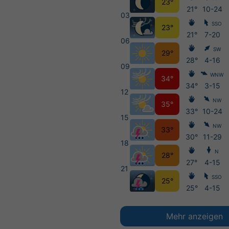
23°
21°
10-24
03
SSO
23°
21°
7-20
06
SW
29°
28°
4-16
09
WNW
34°
34°
3-15
12
NW
35°
33°
10-24
15
NW
33°
30°
11-29
18
N
28°
27°
4-15
21
SSO
25°
25°
4-15
Mehr anzeigen