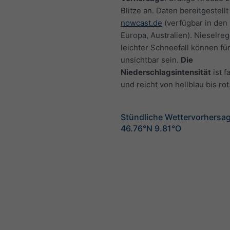
Blitze an. Daten bereitgestellt
nowcast.de
(verfügbar in den
Europa, Australien). Nieselre
leichter Schneefall können fü
unsichtbar sein.
Die
Niederschlagsintensität
ist f
und reicht von hellblau bis rot
Stündliche Wettervorhersag
46.76°N 9.81°O