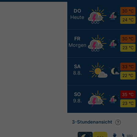
DO
30 °C
Heute
24 °C
FR
30 °C
Morgen
23 °C
SA
33 °C
8.8.
22 °C
SO
35 °C
9.8.
23 °C
3-Stundenansicht
SSO