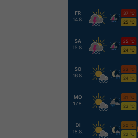
FR
37 °C
14.8.
25 °C
SA
35 °C
15.8.
24 °C
SO
33 °C
16.8.
24 °C
MO
31 °C
17.8.
23 °C
DI
30 °C
18.8.
22 °C