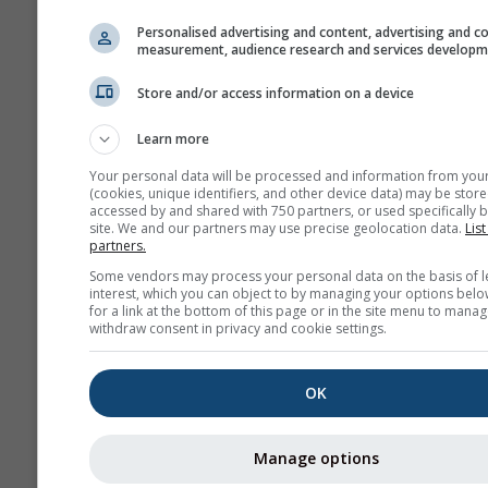
Personalised advertising and content, advertising and c
measurement, audience research and services develop
Store and/or access information on a device
Learn more
Your personal data will be processed and information from you
(cookies, unique identifiers, and other device data) may be store
accessed by and shared with 750 partners, or used specifically b
site. We and our partners may use precise geolocation data.
List
partners.
Some vendors may process your personal data on the basis of l
interest, which you can object to by managing your options belo
for a link at the bottom of this page or in the site menu to manag
withdraw consent in privacy and cookie settings.
OK
Manage options