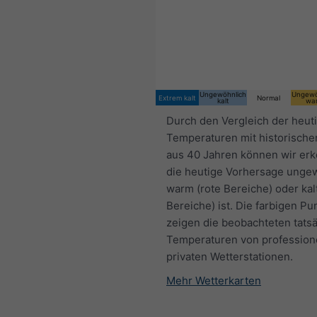
08:00 CEST
Sun 9
Mon 10
Ungewöhnlich
Ungewö
Extrem kalt
Normal
kalt
wa
Durch den Vergleich der heut
Temperaturen mit historische
aus 40 Jahren können wir er
die heutige Vorhersage unge
warm (rote Bereiche) oder kal
Bereiche) ist. Die farbigen Pu
zeigen die beobachteten tats
Temperaturen von profession
privaten Wetterstationen.
Mehr Wetterkarten