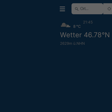
21:45
8 °C
Wetter 46.78°N
2629m ü.NHN