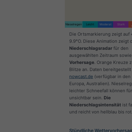
Nieselregen
Leicht
Moderat
Stark
Die Ortsmarkierung zeigt auf
9.9°O. Diese Animation zeigt 
Niederschlagsradar
für den
ausgewählten Zeitraum sowie
Vorhersage
. Orange Kreuze 
Blitze an. Daten bereitgestellt
nowcast.de
(verfügbar in den
Europa, Australien). Nieselre
leichter Schneefall können fü
unsichtbar sein.
Die
Niederschlagsintensität
ist f
und reicht von hellblau bis rot
Stündliche Wettervorhersag