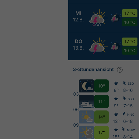
MI
17 °C
12.8.
10 °C
DO
17 °C
13.8.
10 °C
3-Stundenansicht
SSO
10°
8°
8-16
03
SSO
11°
9°
7-15
06
NNO
14°
12°
6-18
09
NNW
17°
15°
8-14