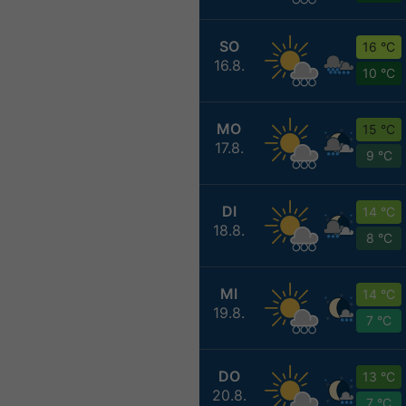
SO
16 °C
16.8.
10 °C
MO
15 °C
17.8.
9 °C
DI
14 °C
18.8.
8 °C
MI
14 °C
19.8.
7 °C
DO
13 °C
20.8.
7 °C