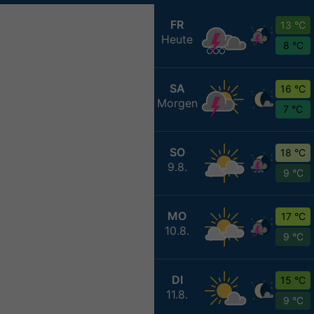
FR
13 °C
Heute
8 °C
SA
16 °C
Morgen
7 °C
SO
18 °C
9.8.
9 °C
MO
17 °C
10.8.
9 °C
DI
15 °C
11.8.
9 °C