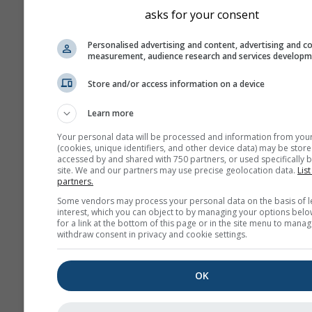
asks for your consent
Personalised advertising and content, advertising and c
measurement, audience research and services develop
Store and/or access information on a device
Learn more
Your personal data will be processed and information from you
(cookies, unique identifiers, and other device data) may be store
accessed by and shared with 750 partners, or used specifically b
site. We and our partners may use precise geolocation data.
List
partners.
Some vendors may process your personal data on the basis of l
interest, which you can object to by managing your options belo
for a link at the bottom of this page or in the site menu to manag
withdraw consent in privacy and cookie settings.
OK