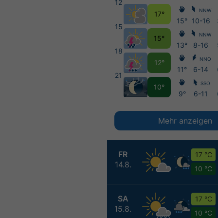
12
NNW
17°
15°
10-16
15
NNW
15°
13°
8-16
18
NNO
12°
11°
6-14
21
SSO
10°
9°
6-11
Mehr anzeigen
FR
17 °C
14.8.
10 °C
SA
17 °C
15.8.
10 °C