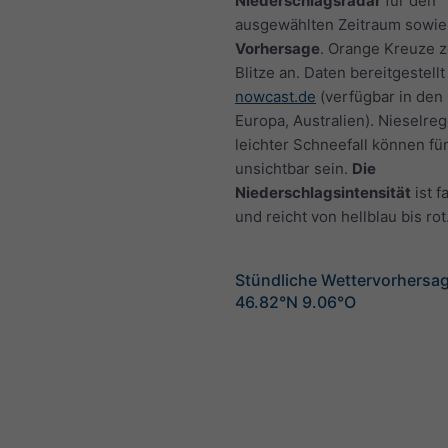
Niederschlagsradar
für den
ausgewählten Zeitraum sowie
Vorhersage
. Orange Kreuze 
Blitze an. Daten bereitgestellt
nowcast.de
(verfügbar in den
Europa, Australien). Nieselre
leichter Schneefall können fü
unsichtbar sein.
Die
Niederschlagsintensität
ist f
und reicht von hellblau bis rot
Stündliche Wettervorhersag
46.82°N 9.06°O