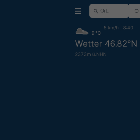
5 km/h
8:40
9 °C
Wetter 46.82°N
2373m ü.NHN