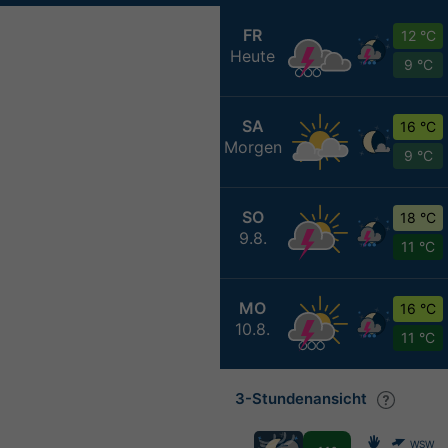
FR
12 °C
Heute
9 °C
SA
16 °C
Morgen
9 °C
SO
18 °C
9.8.
11 °C
MO
16 °C
10.8.
11 °C
3-Stundenansicht
WSW