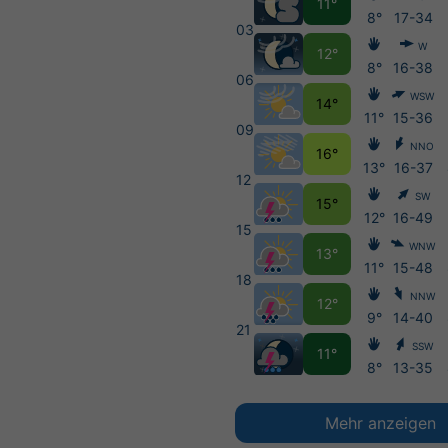
11°
8°
17-34
03
W
12°
8°
16-38
06
WSW
14°
11°
15-36
09
NNO
16°
13°
16-37
12
SW
15°
12°
16-49
15
WNW
13°
11°
15-48
18
NNW
12°
9°
14-40
21
SSW
11°
8°
13-35
Mehr anzeigen