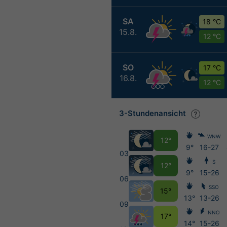
SA
18 °C
15.8.
12 °C
SO
17 °C
16.8.
12 °C
3-Stundenansicht
WNW
12°
9°
16-27
03
S
12°
9°
15-26
06
SSO
15°
13°
13-26
09
NNO
17°
14°
15-26