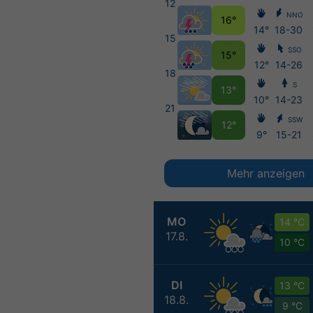
12
NNO
16°
14°
18-30
15
SSO
15°
12°
14-26
18
S
13°
10°
14-23
21
SSW
12°
9°
15-21
Mehr anzeigen
MO
14 °C
17.8.
10 °C
DI
13 °C
18.8.
9 °C