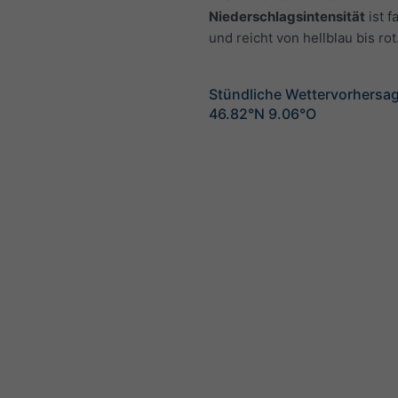
Niederschlagsintensität
ist f
und reicht von hellblau bis rot
Stündliche Wettervorhersag
46.82°N 9.06°O