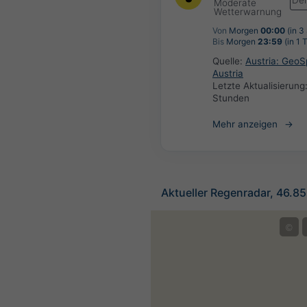
De
Moderate
Wetterwarnung
Von
Morgen
00:00
(in 3
Bis
Morgen
23:59
(in 1 
Quelle:
Austria: Geo
Austria
Letzte Aktualisierung
Stunden
Mehr anzeigen
Aktueller Regenradar, 46.8
©