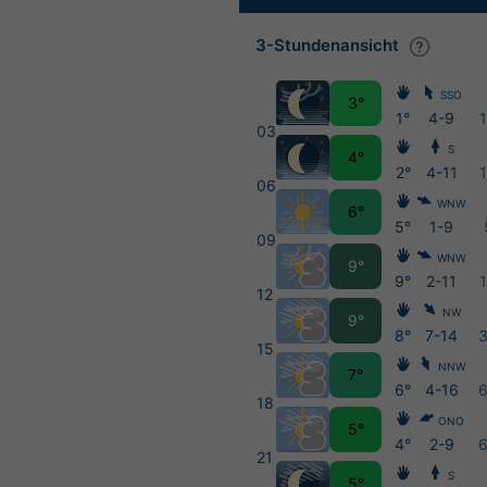
3-Stundenansicht
SSO
3°
1°
4-9
03
S
4°
2°
4-11
06
WNW
6°
5°
1-9
09
WNW
9°
9°
2-11
12
NW
9°
8°
7-14
15
NNW
7°
6°
4-16
18
ONO
5°
4°
2-9
21
S
5°