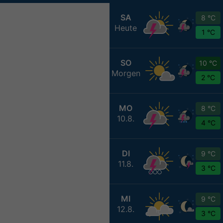
SA
8 °C
Heute
1 °C
SO
10 °C
Morgen
2 °C
MO
8 °C
10.8.
4 °C
DI
9 °C
11.8.
3 °C
MI
9 °C
12.8.
3 °C