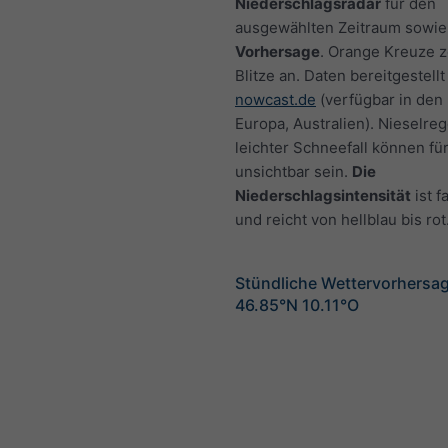
Niederschlagsradar
für den
ausgewählten Zeitraum sowie
Vorhersage
. Orange Kreuze 
Blitze an. Daten bereitgestellt
nowcast.de
(verfügbar in den
Europa, Australien). Nieselre
leichter Schneefall können fü
unsichtbar sein.
Die
Niederschlagsintensität
ist f
und reicht von hellblau bis rot
Stündliche Wettervorhersag
46.85°N 10.11°O