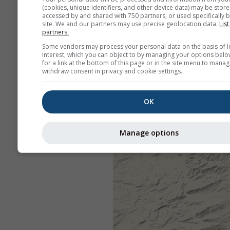
(cookies, unique identifiers, and other device data) may be store
accessed by and shared with 750 partners, or used specifically b
site. We and our partners may use precise geolocation data.
List
partners.
Some vendors may process your personal data on the basis of l
interest, which you can object to by managing your options belo
for a link at the bottom of this page or in the site menu to manag
withdraw consent in privacy and cookie settings.
OK
Manage options