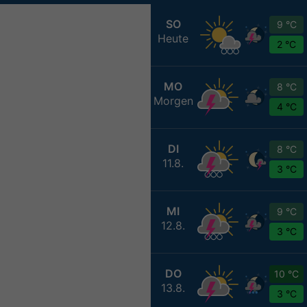
SO
9 °C
Heute
2 °C
MO
8 °C
Morgen
4 °C
DI
8 °C
11.8.
3 °C
MI
9 °C
12.8.
3 °C
DO
10 °C
13.8.
3 °C