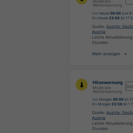
Moderate
Wetterwarnung
Von
Heute
00:00
(vor 6
Bis
Heute
23:59
(in 17 
Quelle:
Austria: Geo
Austria
Letzte Aktualisierung
Stunden
Mehr anzeigen
Hitzewarnung
De
Moderate
Wetterwarnung
Von
Morgen
00:00
(in 1
Bis
Morgen
23:59
(in 1 
Quelle:
Austria: Geo
Austria
Letzte Aktualisierung
Stunden