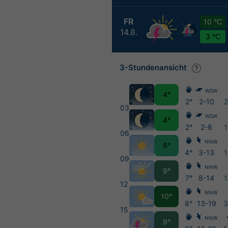
FR
10 °C
14.8.
3 °C
3-Stundenansicht
WSW
4°
2°
2-10
03
WSW
4°
2°
2-8
06
NNW
6°
4°
3-13
09
NNW
9°
7°
8-14
12
NNW
10°
8°
13-19
15
NNW
9°