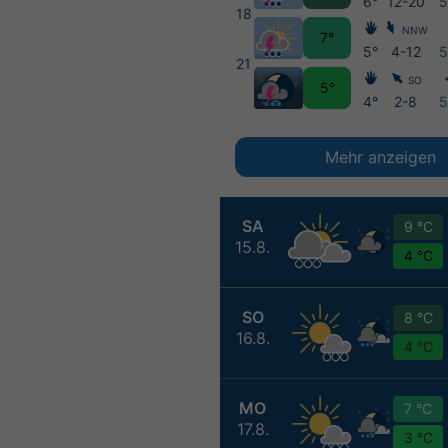
6°
12-20
18
NNW
7°
5°
4-12
21
SO
5°
4°
2-8
Mehr anzeigen
SA
9 °C
15.8.
4 °C
SO
8 °C
16.8.
4 °C
MO
7 °C
17.8.
3 °C