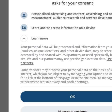
asks for your consent
Personalised advertising and content, advertising and c
measurement, audience research and services develop
Store and/or access information on a device
Learn more
Your personal data will be processed and information from you
(cookies, unique identifiers, and other device data) may be store
accessed by and shared with 750 partners, or used specifically b
site. We and our partners may use precise geolocation data.
List
partners.
Some vendors may process your personal data on the basis of l
interest, which you can object to by managing your options belo
for a link at the bottom of this page or in the site menu to manag
withdraw consent in privacy and cookie settings.
OK
Manage options