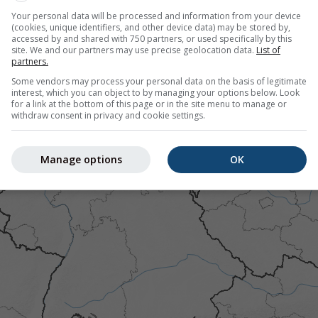
Your personal data will be processed and information from your device
(cookies, unique identifiers, and other device data) may be stored by,
accessed by and shared with 750 partners, or used specifically by this
r 46.85°N 9.72°O bietet alle Wetterinformationen in 3 einfa
site. We and our partners may use precise geolocation data.
List of
partners.
Some vendors may process your personal data on the basis of legitimate
interest, which you can object to by managing your options below. Look
for a link at the bottom of this page or in the site menu to manage or
withdraw consent in privacy and cookie settings.
ld
Manage options
OK