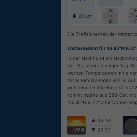
20 km
Die Treffsicherheit der Wettervo
Wetterbericht für 46.85°N 9.72
In der Nacht und am Nachmittag
klar. Es ist ein sonniger Tag. 
werden Temperaturen mit einem 
mit einem UV-Index von 8. Auf
weht eine leichte Brise (7 bis 
kommt nachts aus Süd-Ost, mor
46. 85°N 9. 72°O für Donnersta
▲
06:14
UV 8
▼
20:37