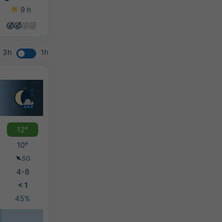
9 h
8 h
6 h
6 h
3h
1h
12°
10°
SO
4-8
< 1
45%