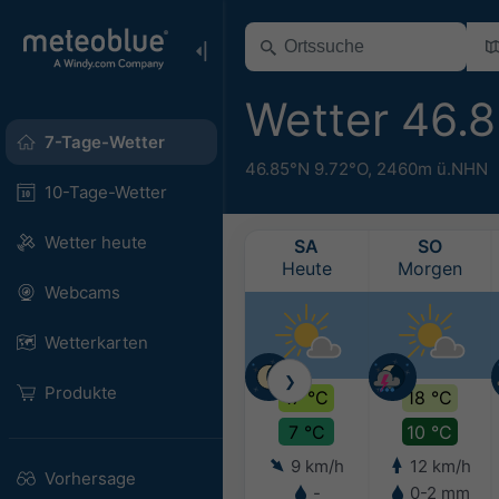
Wetter 46.
7-Tage-Wetter
46.85°N 9.72°O,
2460m ü.NHN
10-Tage-Wetter
Wetter heute
SA
SO
Heute
Morgen
Webcams
Wetterkarten
❯
Produkte
17 °C
18 °C
7 °C
10 °C
9 km/h
12 km/h
Vorhersage
-
0-2 mm