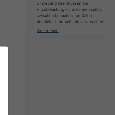
Umgebung beeinflussen die
Hitzebelastung – und können selbst
zwischen benachbarten Orten
deutliche Unterschiede verursachen.
Weiterlesen