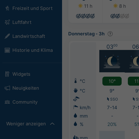
11 h
8 h
Freizeit und Sport
Luftfahrt
Donnerstag
-
3h
Landwirtschaft
03
00
06
Historie und Klima
Widgets
°C
10°
11
Neuigkeiten
°C
9°
9
SSO
S
Community
km/h
7-14
7-
mm
-
-
Weniger anzeigen
%
20%
5
mm