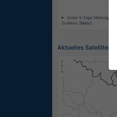
Unser 5-Tage-Meteogramm fü
Grafiken:
[Mehr]
Aktuelles Satellitenbi