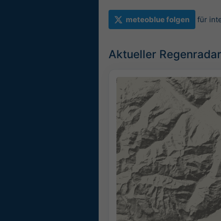
meteoblue folgen
für in
Aktueller Regenradar