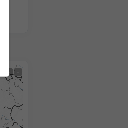
chen
Satellit
+
−
Ohne Radar
Mit Radar
Gemessene Temperatur
Gemessener Niederschlag
Screenshot
©