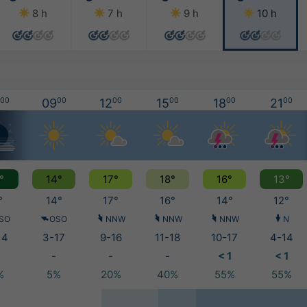
8 h
7 h
9 h
10 h
00
09
00
12
00
15
00
18
00
21
00
°
14°
17°
18°
16°
13°
°
14°
17°
16°
14°
12°
SO
OSO
NNW
NNW
NNW
N
14
3-17
9-16
11-18
10-17
4-14
-
-
-
< 1
< 1
%
5%
20%
40%
55%
55%