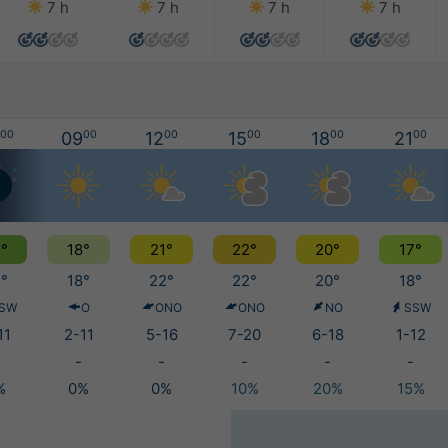
7 h
7 h
7 h
7 h
00
09
00
12
00
15
00
18
00
21
00
°
18°
21°
22°
20°
17°
°
18°
22°
22°
20°
18°
SW
O
ONO
ONO
NO
SSW
11
2-11
5-16
7-20
6-18
1-12
-
-
-
-
-
%
0%
0%
10%
20%
15%