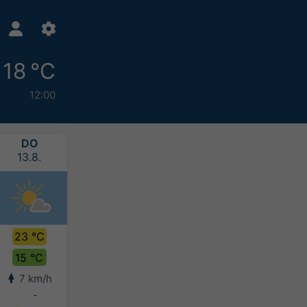
18 °C
12:00
DO
FR
SA
SO
13.8.
14.8.
15.8.
16.8.
23 °C
24 °C
23 °C
21 °C
15 °C
17 °C
17 °C
16 °C
7 km/h
7 km/h
7 km/h
7 km/h
-
-
2-5 mm
5-10 mm