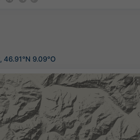
, 46.91°N 9.09°O
©