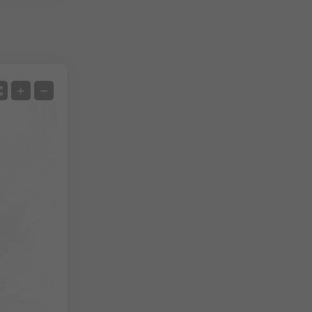
Satellit
+
−
Ohne Radar
Mit Radar
Gemessene Temperatur
Gemessener Niederschlag
Screenshot
©