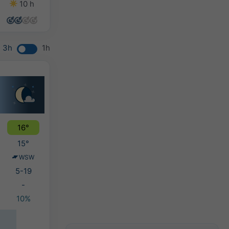
10 h
8 h
9 h
9 h
3h
1h
16°
15°
WSW
5-19
-
10%