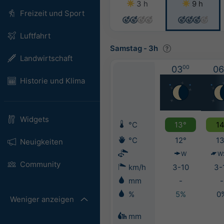
3 h
9 h
Freizeit und Sport
Luftfahrt
Samstag
-
3h
Landwirtschaft
03
00
06
Historie und Klima
Widgets
°C
13°
14
°C
12°
13
Neuigkeiten
W
W
Community
km/h
3-10
3-
mm
-
-
%
5%
0
Weniger anzeigen
mm