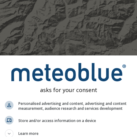
asks for your consent
Personalised advertising and content, advertising and content
Moderat
Stark
Sehr schwer
Hagel
measurement, audience research and services development
 46.91°N 9.09°O. Diese Animation zeigt das
Niederschlagsradar
Store and/or access information on a device
 eine
2h-Vorhersage
. Orange Kreuze zeigen Blitze an. Daten be
 den USA, Europa, Australien). Nieselregen oder leichter Schne
Learn more