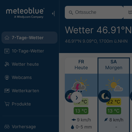
Wetter 46.91°
7-Tage-Wetter
46.91°N 9.09°O,
1700m ü.NHN
10-Tage-Wetter
FR
SA
Wetter heute
Heute
Morgen
Webcams
Wetterkarten
❯
18 °C
22 °C
Produkte
13 °C
13 °C
9 km/h
8 km/h
Vorhersage
0-5 mm
-