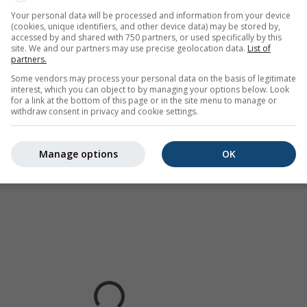
.
Die Niederschlagsintensität
ist farbcodiert und reicht von hel
Your personal data will be processed and information from your device
(cookies, unique identifiers, and other device data) may be stored by,
accessed by and shared with 750 partners, or used specifically by this
site. We and our partners may use precise geolocation data.
List of
partners.
Some vendors may process your personal data on the basis of legitimate
hersage für 46.91°N 9.09°O
interest, which you can object to by managing your options below. Look
for a link at the bottom of this page or in the site menu to manage or
withdraw consent in privacy and cookie settings.
Manage options
OK