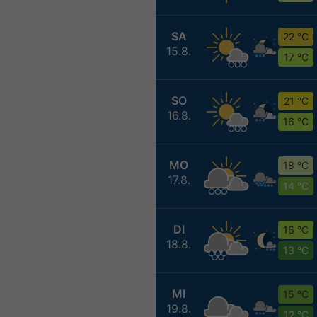
SA
22 °C
15.8.
17 °C
SO
21 °C
16.8.
16 °C
MO
18 °C
17.8.
14 °C
DI
16 °C
18.8.
13 °C
MI
15 °C
19.8.
12 °C