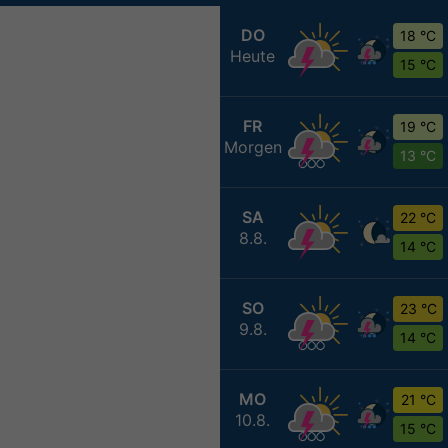
DO
18 °C
Heute
15 °C
FR
19 °C
Morgen
13 °C
SA
22 °C
8.8.
14 °C
SO
23 °C
9.8.
14 °C
MO
21 °C
10.8.
15 °C