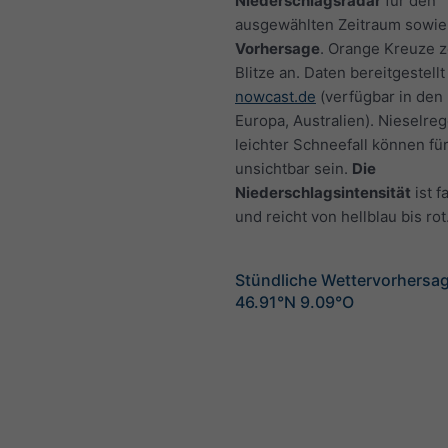
Niederschlagsradar
für den
ausgewählten Zeitraum sowie
Vorhersage
. Orange Kreuze 
Blitze an. Daten bereitgestellt
nowcast.de
(verfügbar in den
Europa, Australien). Nieselre
leichter Schneefall können fü
unsichtbar sein.
Die
Niederschlagsintensität
ist f
und reicht von hellblau bis rot
Stündliche Wettervorhersag
46.91°N 9.09°O