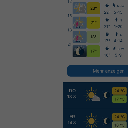
12
NNW
23°
22°
5-15
15
N
21°
21°
1-20
18
S
18°
17°
4-14
21
SSW
17°
16°
5-9
Mehr anzeigen
DO
24 °C
13.8.
17 °C
FR
24 °C
14.8.
18 °C