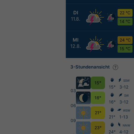
DI
22 °C
11.8.
14 °C
MI
24 °C
12.8.
15 °C
3-Stundenansicht
SSW
15°
15°
3-12
03
SW
16°
16°
3-12
06
WSW
21°
21°
1-13
09
NNW
23°
24°
4-12