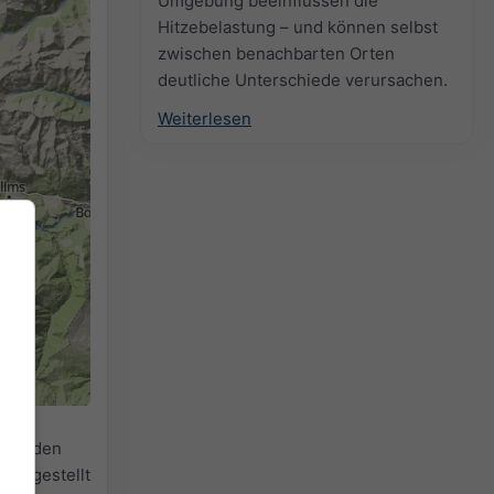
Umgebung beeinflussen die
Hitzebelastung – und können selbst
zwischen benachbarten Orten
deutliche Unterschiede verursachen.
Weiterlesen
r
für den
reitgestellt