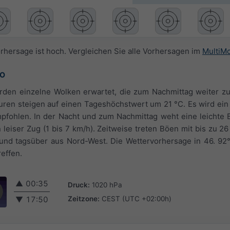
orhersage ist hoch. Vergleichen Sie alle Vorhersagen im
MultiM
°O
rden einzelne Wolken erwartet, die zum Nachmittag weiter zu
uren steigen auf einen Tageshöchstwert um 21 °C. Es wird ei
mpfohlen. In der Nacht und zum Nachmittag weht eine leichte B
leiser Zug (1 bis 7 km/h). Zeitweise treten Böen mit bis zu 26
nd tagsüber aus Nord-West. Die Wettervorhersage in 46. 92°
reffen.
▲
00:35
Druck:
1020 hPa
Zeitzone:
CEST (UTC +02:00h)
▼
17:50