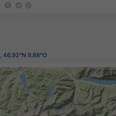
, 46.92°N 8.88°O
©