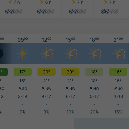
7 h
6 h
7 h
7 h
00
09
00
12
00
15
00
18
00
21
00
°
17°
20°
20°
18°
16°
°
16°
21°
21°
18°
16°
SO
SO
NW
NW
NW
NO
12
3-14
4-17
6-17
5-17
4-18
-
-
-
-
-
%
0%
0%
10%
20%
15%