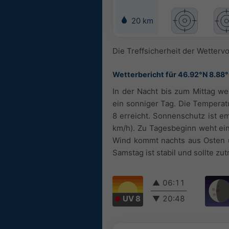
20 km
Die Treffsicherheit der Wetterv
Wetterbericht für 46.92°N 8.88
In der Nacht bis zum Mittag we
ein sonniger Tag. Die Temperat
8 erreicht. Sonnenschutz ist e
km/h). Zu Tagesbeginn weht ein 
Wind kommt nachts aus Osten u
Samstag ist stabil und sollte zut
▲
06:11
UV 8
▼
20:48