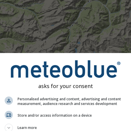
asks for your consent
Personalised advertising and content, advertising and content
measurement, audience research and services development
Moderat
Stark
Sehr schwer
Hagel
Store and/or access information on a device
 46.92°N 8.88°O. Diese Animation zeigt das
Niederschlagsrada
 eine
2h-Vorhersage
. Orange Kreuze zeigen Blitze an. Daten be
Learn more