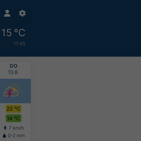
15 °C
17:45
DO
FR
SA
SO
13.8.
14.8.
15.8.
16.8.
22 °C
23 °C
22 °C
21 °C
14 °C
15 °C
15 °C
15 °C
7 km/h
10 km/h
8 km/h
7 km/h
0-2 mm
-
2-5 mm
5-10 mm