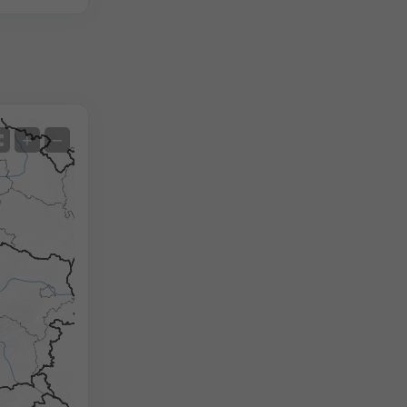
Satellit
+
−
Ohne Radar
Mit Radar
Gemessene Temperatur
Gemessener Niederschlag
Screenshot
©