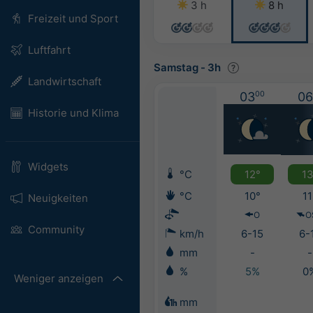
3 h
8 h
Freizeit und Sport
Luftfahrt
Samstag
-
3h
Landwirtschaft
03
00
06
Historie und Klima
Widgets
°C
12°
13
°C
10°
11
Neuigkeiten
O
O
Community
km/h
6-15
6-
mm
-
-
%
5%
0
Weniger anzeigen
mm