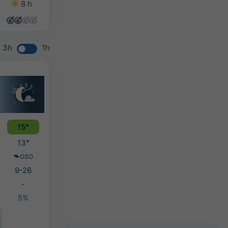
8 h
8 h
8 h
7 h
3h
1h
15°
13°
OSO
9-26
-
5%