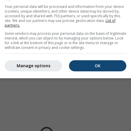
 den USA, Europa, Australien). Nieselregen oder leichter Schne
Your personal data will be processed and information from your device
.
Die Niederschlagsintensität
ist farbcodiert und reicht von hel
(cookies, unique identifiers, and other device data) may be stored by,
accessed by and shared with 750 partners, or used specifically by this
site. We and our partners may use precise geolocation data.
List of
partners.
Some vendors may process your personal data on the basis of legitimate
interest, which you can object to by managing your options below. Look
rhersage für 46.92°N 8.88°O
for a link at the bottom of this page or in the site menu to manage or
withdraw consent in privacy and cookie settings.
Manage options
OK