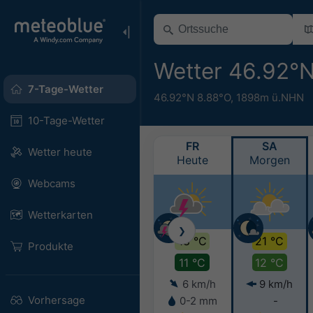
Wetter 46.92°
7-Tage-Wetter
46.92°N 8.88°O,
1898m ü.NHN
10-Tage-Wetter
FR
SA
Wetter heute
Heute
Morgen
Webcams
Wetterkarten
❯
18 °C
21 °C
Produkte
11 °C
12 °C
6 km/h
9 km/h
Vorhersage
0-2 mm
-