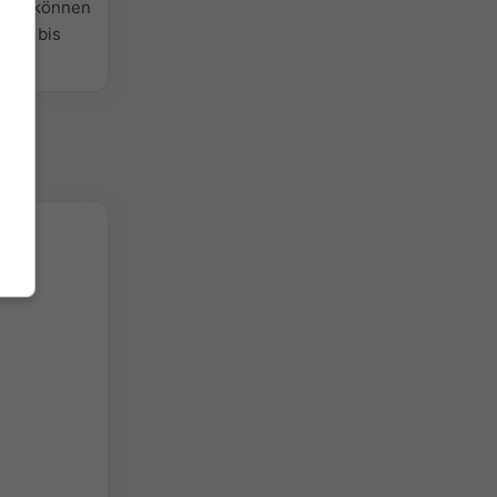
efall können
lblau bis